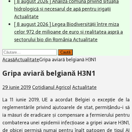
[ 8 august 2026 ]
Analiză comună privind situația
hidrologică și necesarul de apă pentru irigații
Actualitate
[ 8 august 2026 ]
Legea Biodiversității între miza
celor 972 de milioane de euro și realitatea aspră a
sectorului bio din România
Actualitate
Caută
după:
Acasă
Actualitate
Gripa aviară belgiană H3N1
Gripa aviară belgiană H3N1
29 iunie 2019
Cotidianul Agricol
Actualitate
La 11 iunie 2019, UE a acordat Belgiei o excepție de la
reglementările privind ajutoarele de stat, permițându-i să
ia măsuri de eradicare și compensare a fermierului pentru
combaterea unei epidemii infecțioase a gripei aviare H3N1,
de obicei permisă numai pentru înalt patogen de tipul AI