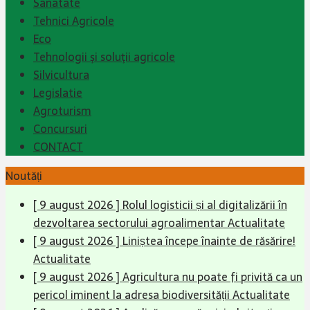
Sanatate
Tehnici Agricole
Eco
Tehnologii şi soluţii agricole
Silvicultura
Legislatie
Agroturism
Concursuri
CONTACT
Noutăți
[ 9 august 2026 ]
Rolul logisticii și al digitalizării în
dezvoltarea sectorului agroalimentar
Actualitate
[ 9 august 2026 ]
Liniștea începe înainte de răsărire!
Actualitate
[ 9 august 2026 ]
Agricultura nu poate fi privită ca un
pericol iminent la adresa biodiversității
Actualitate