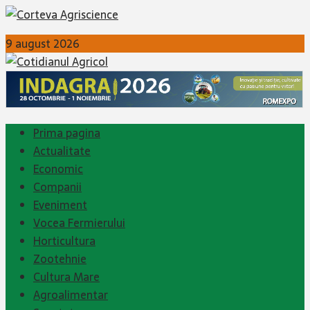
9 august 2026
Prima pagina
Actualitate
Economic
Companii
Eveniment
Vocea Fermierului
Horticultura
Zootehnie
Cultura Mare
Agroalimentar