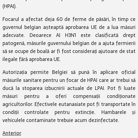
(HPAI).
Focarul a afectat deja 60 de ferme de păsări, în timp ce
guvernul belgian așteaptă aprobarea UE de a lua măsuri
adecvate. Deoarece AI H3N1 este clasificată drept
patogenă, măsurile guvernului belgian de a ajuta fermierii
să se ocupe de boală ar fi fost considerați ajutoare de stat
ilegale fără aprobarea UE.
Autorizația permite Belgiei să pună în aplicare oficial
măsurile sanitare pentru un focar de HPAI care ar trebui să
ducă la stoparea izbucnirii actuale de LPAI. Pot fi luate
măsuri pentru a oferi compensații condiționate
agricultorilor. Efectivele eutanasiate pot fi transportate în
condiții controlate pentru extincție. Hambarele și
vehiculele contaminate trebuie acum dezinfectate.
Anterior