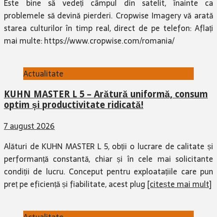
Este bine să vedeți câmpul din satelit, înainte ca
problemele să devină pierderi. Cropwise Imagery vă arată
starea culturilor în timp real, direct de pe telefon: Aflați
mai multe: https://www.cropwise.com/romania/
Actualitate
KUHN MASTER L 5 – Arătură uniformă, consum
optim și productivitate ridicată!
7 august 2026
Alături de KUHN MASTER L 5, obții o lucrare de calitate și
performanță constantă, chiar și în cele mai solicitante
condiții de lucru. Conceput pentru exploatațiile care pun
preț pe eficiență și fiabilitate, acest plug
[citește mai mult]
Actualitate