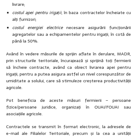
livrare;
costul apei pentru irigații
, în baza contractelor încheiate cu
alți furnizori;
costul energiei electrice
necesare asigurării funcționării
agregatelor sau a echipamentelor pentru irigații, în cotă de
până la 50%.
Având în vedere măsurile de sprijin aflate în derulare, MADR,
prin structurile teritoriale, încurajează și sprijină toți fermierii
să încheie contracte, având ca obiect livrarea apei pentru
irigații, pentru a putea asigura astfel un nivel corespunzător de
umiditate a solului, care să stimuleze creșterea productivității
agricole.
Pot beneficia de aceste măsuri fermierii – persoane
fizice/persoane juridice, organizați în OUAI/FOUAI sau
asociațiile agricole.
Contractele se transmit în format electronic, la adresele de
e-mail ale Filialelor Teritoriale, precum și la cea a unității