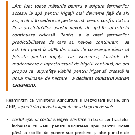
„Am luat toate măsurile pentru a asigura fermierilor
accesul la apă pentru irigații mai devreme față de alți
ani, având în vedere că peste iarnă ne-am confruntat cu
lipsa precipitațiilor, așadar nevoia de apă în sol este în
continuare ridicată. Pentru a le oferi fermierilor
predictibilitatea de care au nevoie, continuăm să
achităm până la 50% din costurile cu energia electrică
folosită pentru irigații. De asemenea, lucrările de
modernizare a infrastructurii de irigații continuă, ne-am
propus ca suprafața viabilă pentru irigat să crească la
două milioane de hectare”,
a declarat ministrul Adrian
CHESNOIU.
Reamintim că Ministerul Agriculturii și Dezvoltării Rurale, prin
ANIF,
suportă din fonduri asigurate de la bugetul de stat:
costul apei și costul energiei electrice
, în baza contractelor
încheiate cu ANIF pentru asigurarea apei pentru irigații
până la stațiile de punere sub presiune şi alte puncte de