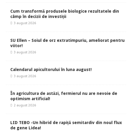
Cum transformă produsele biologice rezultatele din
câmp în decizii de investiții
3 august 2026
SU Ellen – Soiul de orz extratimpuriu, ameliorat pentru
viitor!
3 august 2026
Calendarul apicultorului în luna august!
3 august 2026
În agricultura de astăzi, fermierul nu are nevoie de
optimism artificial!
2 august 2026
LID TEBO -Un hibrid de rapiță semitardiv din noul flux
de gene Lidea!