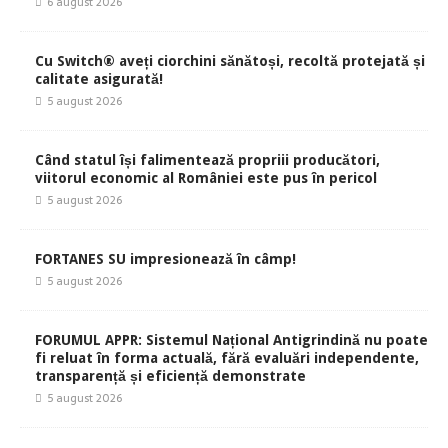
6 august 2026
Cu Switch® aveți ciorchini sănătoși, recoltă protejată și
calitate asigurată!
5 august 2026
Când statul își falimentează propriii producători,
viitorul economic al României este pus în pericol
5 august 2026
FORTANES SU impresionează în câmp!
5 august 2026
FORUMUL APPR: Sistemul Național Antigrindină nu poate
fi reluat în forma actuală, fără evaluări independente,
transparență și eficiență demonstrate
5 august 2026