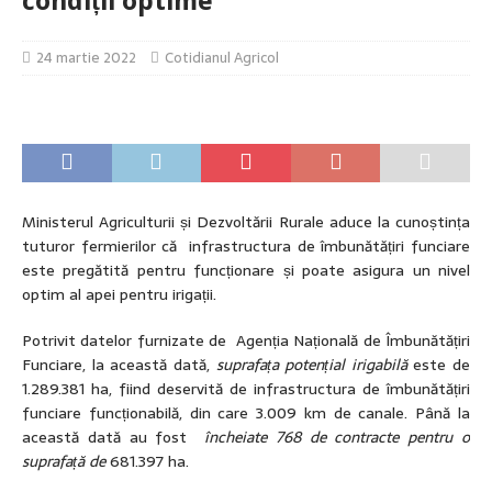
condiții optime
24 martie 2022
Cotidianul Agricol
Ministerul Agriculturii și Dezvoltării Rurale aduce la cunoștința
tuturor fermierilor că infrastructura de îmbunătățiri funciare
este pregătită pentru funcționare și poate asigura un nivel
optim al apei pentru irigații.
Potrivit datelor furnizate de Agenția Națională de Îmbunătățiri
Funciare, la această dată,
suprafața potențial irigabilă
este de
1.289.381 ha, fiind deservită de infrastructura de îmbunătățiri
funciare funcționabilă, din care 3.009 km de canale. Până la
această dată au fost
încheiate 768 de contracte pentru o
suprafață de
681.397 ha.