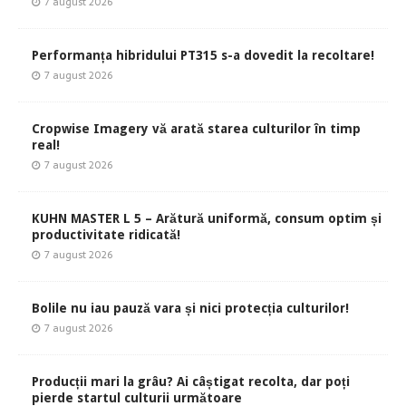
7 august 2026
Performanța hibridului PT315 s-a dovedit la recoltare!
7 august 2026
Cropwise Imagery vă arată starea culturilor în timp
real!
7 august 2026
KUHN MASTER L 5 – Arătură uniformă, consum optim și
productivitate ridicată!
7 august 2026
Bolile nu iau pauză vara și nici protecția culturilor!
7 august 2026
Producții mari la grâu? Ai câștigat recolta, dar poți
pierde startul culturii următoare