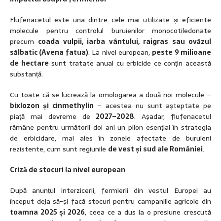
Flufenacetul este una dintre cele mai utilizate și eficiente
molecule pentru controlul buruienilor monocotiledonate
precum
coada vulpii, iarba vântului, raigras sau ovăzul
sălbatic (Avena fatua)
. La nivel european,
peste 9 milioane
de hectare
sunt tratate anual cu erbicide ce conțin această
substanță.
Cu toate că se lucrează la omologarea a două noi molecule –
bixlozon și cinmethylin
– acestea nu sunt așteptate pe
piață mai devreme de
2027–2028
. Așadar, flufenacetul
rămâne pentru următorii doi ani un pilon esențial în strategia
de erbicidare, mai ales în zonele afectate de buruieni
rezistente, cum sunt regiunile
de vest și sud ale României
.
Criză de stocuri la nivel european
După anunțul interzicerii, fermierii din vestul Europei au
început deja să-și facă stocuri pentru campaniile agricole din
toamna 2025 și 2026
, ceea ce a dus la o presiune crescută