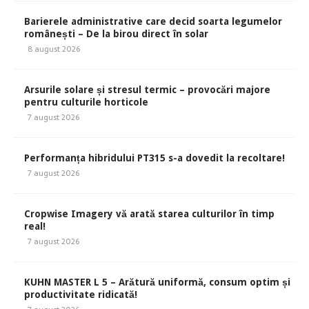
Barierele administrative care decid soarta legumelor
românești – De la birou direct în solar
8 august 2026
Arsurile solare și stresul termic – provocări majore
pentru culturile horticole
7 august 2026
Performanța hibridului PT315 s-a dovedit la recoltare!
7 august 2026
Cropwise Imagery vă arată starea culturilor în timp
real!
7 august 2026
KUHN MASTER L 5 – Arătură uniformă, consum optim și
productivitate ridicată!