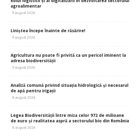
Rolul logisticii și al digitalizării în dezvoltarea sectorului
agroalimentar
9 august 2026
Liniștea începe înainte de răsărire!
9 august 2026
Agricultura nu poate fi privită ca un pericol iminent la
adresa biodiversității
9 august 2026
Analiză comună privind situația hidrologică și necesarul
de apă pentru irigații
8 august 2026
Legea Biodiversității între miza celor 972 de milioane
de euro și realitatea aspră a sectorului bio din România
8 august 2026