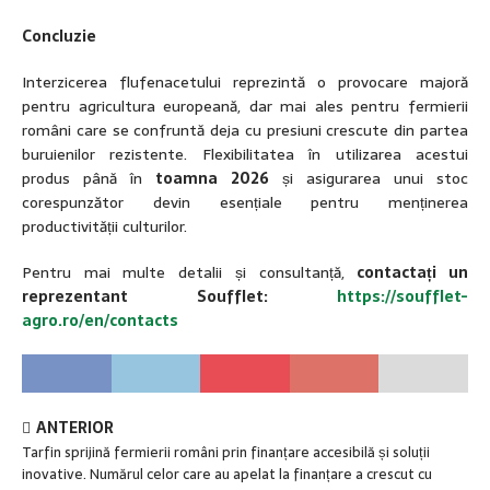
Concluzie
Interzicerea flufenacetului reprezintă o provocare majoră
pentru agricultura europeană, dar mai ales pentru fermierii
români care se confruntă deja cu presiuni crescute din partea
buruienilor rezistente. Flexibilitatea în utilizarea acestui
produs până în
toamna 2026
și asigurarea unui stoc
corespunzător devin esențiale pentru menținerea
productivității culturilor.
Pentru mai multe detalii și consultanță,
contactați un
reprezentant Soufflet:
https://soufflet-
agro.ro/en/contacts
ANTERIOR
Tarfin sprijină fermierii români prin finanțare accesibilă și soluții
inovative. Numărul celor care au apelat la finanțare a crescut cu