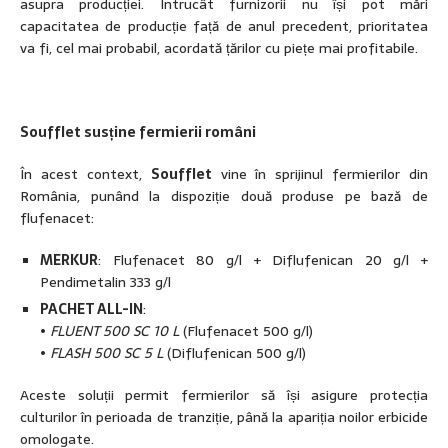
asupra producției. Întrucât furnizorii nu își pot mări
capacitatea de producție față de anul precedent, prioritatea
va fi, cel mai probabil, acordată țărilor cu piețe mai profitabile.
Soufflet susține fermierii români
În acest context,
Soufflet
vine în sprijinul fermierilor din
România, punând la dispoziție două produse pe bază de
flufenacet:
MERKUR
: Flufenacet 80 g/l + Diflufenican 20 g/l +
Pendimetalin 333 g/l
PACHET ALL-IN
:
•
FLUENT 500 SC 10 L
(Flufenacet 500 g/l)
•
FLASH 500 SC 5 L
(Diflufenican 500 g/l)
Aceste soluții permit fermierilor să își asigure protecția
culturilor în perioada de tranziție, până la apariția noilor erbicide
omologate.