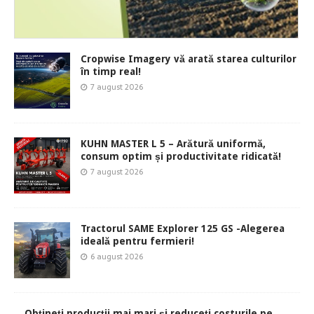
Cropwise Imagery vă arată starea culturilor
în timp real!
7 august 2026
KUHN MASTER L 5 – Arătură uniformă,
consum optim și productivitate ridicată!
7 august 2026
Tractorul SAME Explorer 125 GS -Alegerea
ideală pentru fermieri!
6 august 2026
Obțineți producții mai mari și reduceți costurile pe