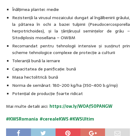
Înălțimea plantei: medie
Rezistență la virusul mozaicului dungat al îngălbenirii grâului,
la pătarea în ochi a bazei tulpinii (Pseudocercosporella
herpotrichoides), și la țânțărușul semințelor de grâu –
Sitodiplosis mosellana – OWBM
Recomandat pentru tehnologii intensive și susținut prin
scheme tehnologice complexe de protecție a culturii
Toleranță bună la iernare
Capacitatea de panificație: bună
Masa hectolitrică: bună
Norma de semănat: 180-200 kg/ha (350-400 b.g/mp)
Potențial de producție foarte ridicat
Mai multe detalii aici:
https://ow.ly/WOAf50PANGW
#KWSRomania #cerealeKWS #KWSUltim