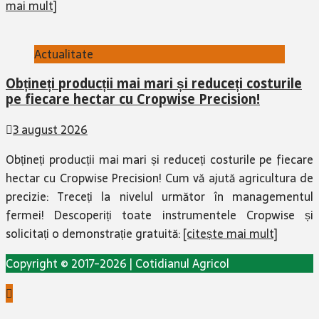
mai mult]
Actualitate
Obțineți producții mai mari și reduceți costurile
pe fiecare hectar cu Cropwise Precision!
3 august 2026
Obțineți producții mai mari și reduceți costurile pe fiecare
hectar cu Cropwise Precision! Cum vă ajută agricultura de
precizie: Treceți la nivelul următor în managementul
fermei! Descoperiți toate instrumentele Cropwise și
solicitați o demonstrație gratuită:
[citește mai mult]
Copyright © 2017-2026 | Cotidianul Agricol