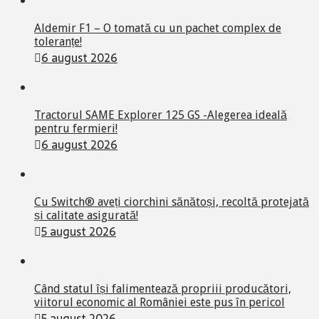
Aldemir F1 – O tomată cu un pachet complex de
toleranțe!
6 august 2026
Tractorul SAME Explorer 125 GS -Alegerea ideală
pentru fermieri!
6 august 2026
Cu Switch® aveți ciorchini sănătoși, recoltă protejată
și calitate asigurată!
5 august 2026
Când statul își falimentează propriii producători,
viitorul economic al României este pus în pericol
5 august 2026