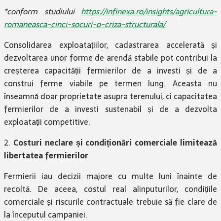
*conform studiului
https://infinexa.ro/insights/agricultura-
romaneasca-cinci-socuri-o-criza-structurala/
Consolidarea exploatațiilor, cadastrarea accelerată și
dezvoltarea unor forme de arendă stabile pot contribui la
creșterea capacității fermierilor de a investi și de a
construi ferme viabile pe termen lung. Aceasta nu
înseamnă doar proprietate asupra terenului, ci capacitatea
fermierilor de a investi sustenabil și de a dezvolta
exploatații competitive.
2.
Costuri neclare și condiționări comerciale limitează
libertatea fermierilor
Fermierii iau decizii majore cu multe luni înainte de
recoltă. De aceea, costul real alinputurilor, condițiile
comerciale și riscurile contractuale trebuie să fie clare de
la începutul campaniei.