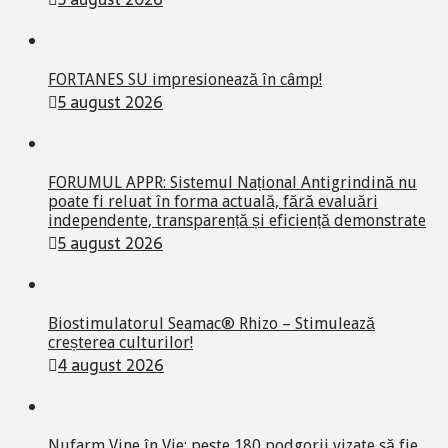
FORTANES SU impresionează în câmp!
5 august 2026
FORUMUL APPR: Sistemul Național Antigrindină nu
poate fi reluat în forma actuală, fără evaluări
independente, transparență și eficiență demonstrate
5 august 2026
Biostimulatorul Seamac® Rhizo – Stimulează
creșterea culturilor!
4 august 2026
Nufarm Vine în Vie: peste 180 podgorii vizate să fie