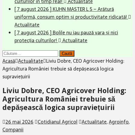
culturilor în timp real!
Actualitate
[ 7 august 2026 ]
KUHN MASTER L 5 – Arătură
uniformă, consum optim și productivitate ridicată!
Actualitate
[ 7 august 2026 ]
Bolile nu iau pauză vara și nici
protecția culturilor!
Actualitate
Caută
după:
Acasă
Actualitate
Liviu Dobre, CEO Agricover Holding:
Agricultura României trebuie să depășească logica
supraviețuirii
Liviu Dobre, CEO Agricover Holding:
Agricultura României trebuie să
depășească logica supraviețuirii
26 mai 2026
Cotidianul Agricol
Actualitate
,
Agroinfo
,
Companii