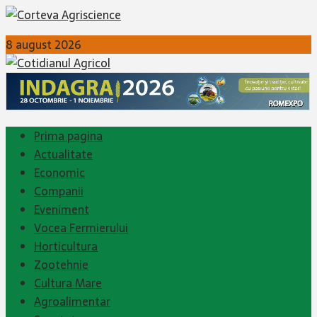
8 august 2026
Prima pagina
Actualitate
Economic
Companii
Eveniment
Vocea Fermierului
Horticultura
Zootehnie
Cultura Mare
Agroalimentar