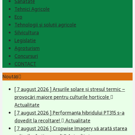
Sanatate
Tehnici Agricole
Eco
Tehnologii şi soluţii agricole
Silvicultura
Legislatie
Agroturism
Concursuri
CONTACT
Noutăți
[ 7 august 2026 ]
Arsurile solare și stresul termic –
provocări majore pentru culturile horticole
Actualitate
[ 7 august 2026 ]
Performanța hibridului PT315 s-a
dovedit la recoltare!
Actualitate
[ 7 august 2026 ]
Cropwise Imagery vă arată starea