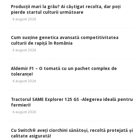
Producții mari la grâu? Ai câștigat recolta, dar poți
pierde startul culturii următoare
6 august 2026
Cum susține genetica avansată competitivitatea
culturii de rapiță în România
6 august 2026
Aldemir F1 – O tomată cu un pachet complex de
toleranțe!
6 august 2026
Tractorul SAME Explorer 125 GS -Alegerea ideală pentru
fermieri!
6 august 2026
Cu Switch® aveți ciorchini sănătoși, recoltă protejată și
calitate asigurată!