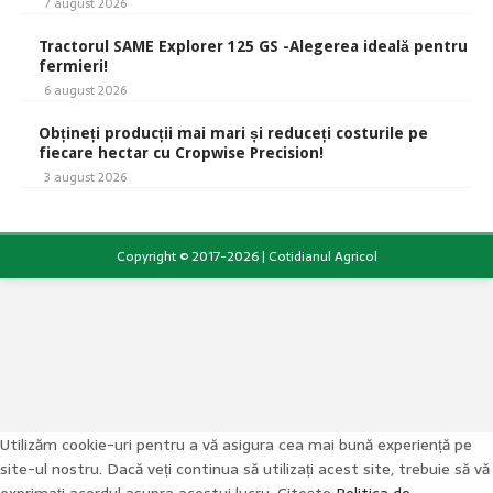
7 august 2026
Tractorul SAME Explorer 125 GS -Alegerea ideală pentru
fermieri!
6 august 2026
Obțineți producții mai mari și reduceți costurile pe
fiecare hectar cu Cropwise Precision!
3 august 2026
Copyright © 2017-2026 | Cotidianul Agricol
Utilizăm cookie-uri pentru a vă asigura cea mai bună experiență pe
site-ul nostru. Dacă veți continua să utilizați acest site, trebuie să vă
exprimați acordul asupra acestui lucru. Citește
Politica de