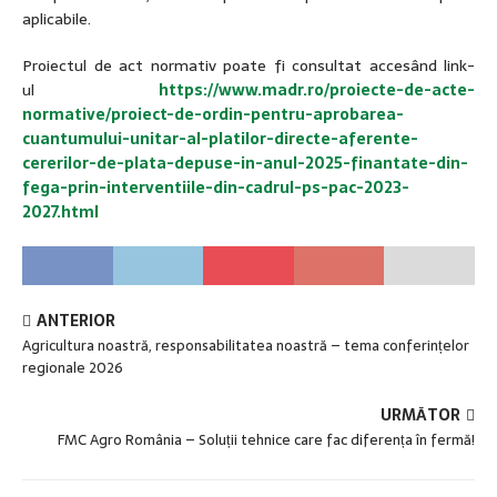
aplicabile.
Proiectul de act normativ poate fi consultat accesând link-
ul
https://www.madr.ro/proiecte-de-acte-
normative/proiect-de-ordin-pentru-aprobarea-
cuantumului-unitar-al-platilor-directe-aferente-
cererilor-de-plata-depuse-in-anul-2025-finantate-din-
fega-prin-interventiile-din-cadrul-ps-pac-2023-
2027.html
ANTERIOR
Agricultura noastră, responsabilitatea noastră – tema conferințelor
regionale 2026
URMĂTOR
FMC Agro România – Soluții tehnice care fac diferența în fermă!