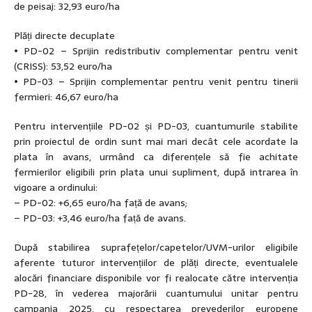
de peisaj: 32,93 euro/ha
Plăți directe decuplate
• PD-02 – Sprijin redistributiv complementar pentru venit
(CRISS): 53,52 euro/ha
• PD-03 – Sprijin complementar pentru venit pentru tinerii
fermieri: 46,67 euro/ha
Pentru intervențiile PD-02 și PD-03, cuantumurile stabilite
prin proiectul de ordin sunt mai mari decât cele acordate la
plata în avans, urmând ca diferențele să fie achitate
fermierilor eligibili prin plata unui supliment, după intrarea în
vigoare a ordinului:
– PD-02: +6,65 euro/ha față de avans;
– PD-03: +3,46 euro/ha față de avans.
După stabilirea suprafețelor/capetelor/UVM-urilor eligibile
aferente tuturor intervențiilor de plăți directe, eventualele
alocări financiare disponibile vor fi realocate către intervenția
PD-28, în vederea majorării cuantumului unitar pentru
campania 2025, cu respectarea prevederilor europene