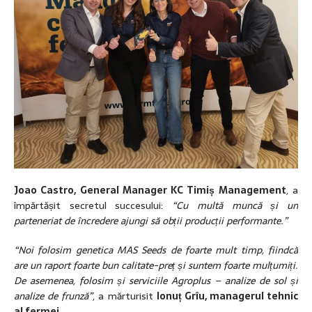
Joao Castro, General Manager KC Timiș Management
, a
împărtășit secretul succesului:
“Cu multă muncă și un
parteneriat de încredere ajungi să obții producții performante.”
“Noi folosim genetica MAS Seeds de foarte mult timp, fiindcă
are un raport foarte bun calitate-preț și suntem foarte mulțumiți.
De asemenea, folosim și serviciile Agroplus – analize de sol și
analize de frunză”
, a mărturisit
Ionuț Grîu, managerul tehnic
al fermei
.