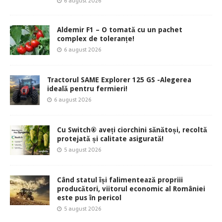
6 august 2026
Aldemir F1 – O tomată cu un pachet
complex de toleranțe!
6 august 2026
Tractorul SAME Explorer 125 GS -Alegerea
ideală pentru fermieri!
6 august 2026
Cu Switch® aveți ciorchini sănătoși, recoltă
protejată și calitate asigurată!
5 august 2026
Când statul își falimentează propriii
producători, viitorul economic al României
este pus în pericol
5 august 2026