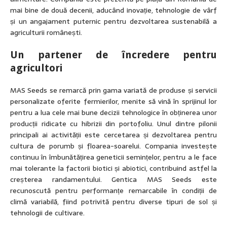
mai bine de două decenii, aducând inovație, tehnologie de vârf
și un angajament puternic pentru dezvoltarea sustenabilă a
agriculturii românești.
Un partener de încredere pentru
agricultori
MAS Seeds se remarcă prin gama variată de produse și servicii
personalizate oferite fermierilor, menite să vină în sprijinul lor
pentru a lua cele mai bune decizii tehnologice în obținerea unor
producții ridicate cu hibrizii din portofoliu. Unul dintre pilonii
principali ai activității este cercetarea și dezvoltarea pentru
cultura de porumb și floarea-soarelui. Compania investește
continuu în îmbunătățirea geneticii semințelor, pentru a le face
mai tolerante la factorii biotici și abiotici, contribuind astfel la
creșterea randamentului. Gentica MAS Seeds este
recunoscută pentru performanțe remarcabile în condiții de
climă variabilă, fiind potrivită pentru diverse tipuri de sol și
tehnologii de cultivare.