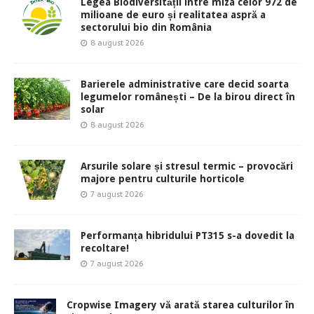
Legea Biodiversității între miza celor 972 de
milioane de euro și realitatea aspră a
sectorului bio din România
8 august 2026
Barierele administrative care decid soarta
legumelor românești – De la birou direct în
solar
8 august 2026
Arsurile solare și stresul termic – provocări
majore pentru culturile horticole
7 august 2026
Performanța hibridului PT315 s-a dovedit la
recoltare!
7 august 2026
Cropwise Imagery vă arată starea culturilor în