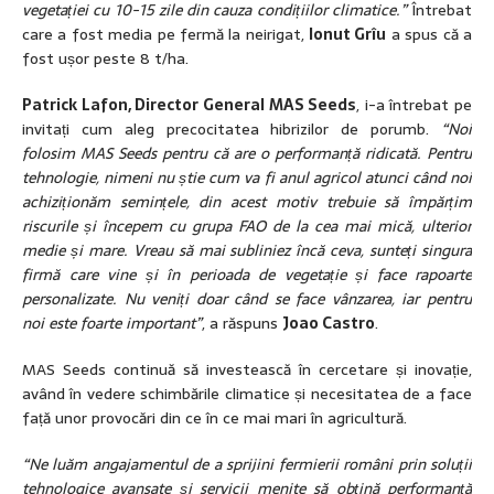
vegetației cu 10-15 zile din cauza condițiilor climatice.”
Întrebat
care a fost media pe fermă la neirigat,
Ionut Grîu
a spus că a
fost ușor peste 8 t/ha.
Patrick Lafon, Director General MAS Seeds
, i-a întrebat pe
invitați cum aleg precocitatea hibrizilor de porumb.
“Noi
folosim MAS Seeds pentru că are o performanță ridicată. Pentru
tehnologie, nimeni nu știe cum va fi anul agricol atunci când noi
achiziționăm semințele, din acest motiv trebuie să împărțim
riscurile și începem cu grupa FAO de la cea mai mică, ulterior
medie și mare. Vreau să mai subliniez încă ceva, sunteți singura
firmă care vine și în perioada de vegetație și face rapoarte
personalizate. Nu veniți doar când se face vânzarea, iar pentru
noi este foarte important”
, a răspuns
Joao Castro
.
MAS Seeds continuă să investească în cercetare și inovație,
având în vedere schimbările climatice și necesitatea de a face
față unor provocări din ce în ce mai mari în agricultură.
“Ne luăm angajamentul de a sprijini fermierii români prin soluții
tehnologice avansate și servicii menite să obțină performanță