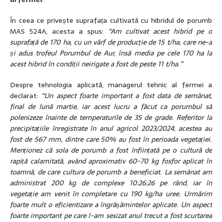
În ceea ce privește suprafața cultivată cu hibridul de porumb
MAS 524A, acesta a spus:
“Am cultivat acest hibrid pe o
suprafață de 170 ha, cu un vârf de producție de 15 t/ha, care ne-a
și adus trofeul Porumbul de Aur, însă media pe cele 170 ha la
acest hibrid în condiții neirigate a fost de peste 11 t/ha.”
Despre tehnologia aplicată, managerul tehnic al fermei a
declarat:
“Un aspect foarte important a fost data de semănat,
final de lună martie, iar acest lucru a făcut ca porumbul să
polenizeze înainte de temperaturile de 35 de grade. Referitor la
precipitațiile înregistrate în anul agricol 2023/2024, acestea au
fost de 567 mm, dintre care 50% au fost în perioada vegetației.
Menționez că sola de porumb a fost înființată pe o cultură de
rapiță calamitată, având aproximativ 60-70 kg fosfor aplicat în
toamnă, de care cultura de porumb a beneficiat. La semănat am
administrat 200 kg de complexe 10:26:26 pe rând, iar în
vegetație am venit în completare cu 190 kg/ha uree. Urmărim
foarte mult o eficientizare a îngrășămintelor aplicate. Un aspect
foarte important pe care l-am sesizat anul trecut a fost scurtarea