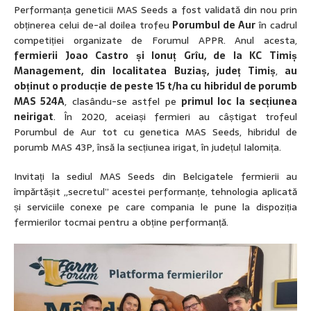
Performanța geneticii MAS Seeds a fost validată din nou prin
obținerea celui de-al doilea trofeu
Porumbul de Aur
în cadrul
competiției organizate de Forumul APPR. Anul acesta,
fermierii Joao Castro și Ionuț Grîu, de la KC Timiș
Management, din localitatea Buziaș, județ Timiș
,
au
obținut o producție de peste 15 t/ha cu hibridul de porumb
MAS 524A
, clasându-se astfel pe
primul loc la secțiunea
neirigat
. În 2020, aceiași fermieri au câștigat trofeul
Porumbul de Aur tot cu genetica MAS Seeds, hibridul de
porumb MAS 43P, însă la secțiunea irigat, în județul Ialomița.
Invitați la sediul MAS Seeds din Belcigatele fermierii au
împărtășit ,,secretul” acestei performanțe, tehnologia aplicată
și serviciile conexe pe care compania le pune la dispoziția
fermierilor tocmai pentru a obține performanță.