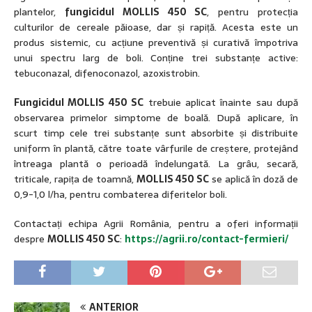
plantelor,
fungicidul MOLLIS 450 SC
, pentru protecția
culturilor de cereale păioase, dar și rapiță. Acesta este un
produs sistemic, cu acțiune preventivă și curativă împotriva
unui spectru larg de boli. Conține trei substanțe active:
tebuconazal, difenoconazol, azoxistrobin.
Fungicidul MOLLIS 450 SC
trebuie aplicat înainte sau după
observarea primelor simptome de boală. După aplicare, în
scurt timp cele trei substanțe sunt absorbite și distribuite
uniform în plantă, către toate vârfurile de creștere, protejând
întreaga plantă o perioadă îndelungată. La grâu, secară,
triticale, rapița de toamnă,
MOLLIS 450 SC
se aplică în doză de
0,9-1,0 l/ha, pentru combaterea diferitelor boli.
Contactați echipa Agrii România, pentru a oferi informații
despre
MOLLIS 450 SC
:
https://agrii.ro/contact-fermieri/
ANTERIOR