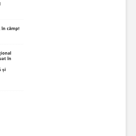
l
 în câmp!
ional
uat în
 și