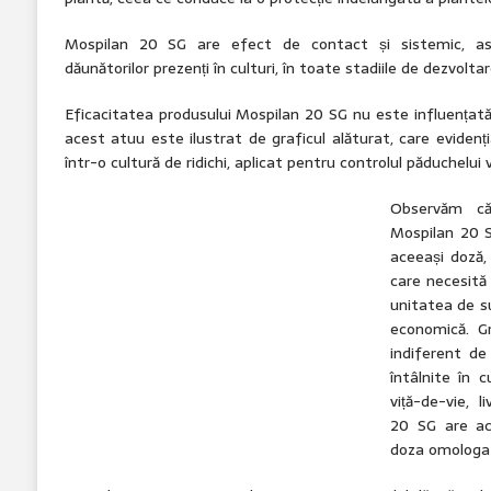
Mospilan 20 SG are efect de contact și sistemic, asi
dăunătorilor prezenți în culturi, în toate stadiile de dezvoltare
Eficacitatea produsului Mospilan 20 SG nu este influențată 
acest atuu este ilustrat de graficul alăturat, care evidenț
într-o cultură de ridichi, aplicat pentru controlul păduchelui 
Observăm că
Mospilan 20 S
aceeași doză,
care necesită
unitatea de s
economică. Gr
indiferent de
întâlnite în cu
viță-de-vie, l
20 SG are ace
doza omologat