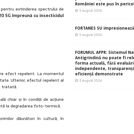
României este pus în perico
și pentru extinderea spectrului de
5 august 2026
20 SG împreună cu insecticidul
FORTANES SU impresionează
5 august 2026
FORUMUL APPR: Sistemul Naț
Antigrindină nu poate fi rel
forma actuală, fără evaluări
independente, transparență
 are efect repelent. La momentul
eficiență demonstrate
rtate. Ulterior, efectul repelent al
5 august 2026
 tratată.
ă chiar și în condiții de acțiune
cută la degradarea foto-termică.
imilor dăunători în cultură, în