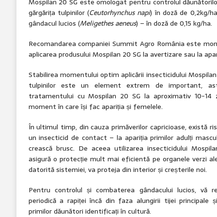
Mospilan 20 SG este omologat pentru controlul dăunătorilor
gărgărița tulpinilor (
Ceutorhynchus napi
) în doză de 0,2kg/ha,
gândacul lucios (
Meligethes aeneus
) – în doză de 0,15 kg/ha.
Recomandarea companiei Summit Agro România este monito
aplicarea produsului Mospilan 20 SG la avertizare sau la apari
Stabilirea momentului optim aplicării insecticidului Mospilan
tulpinilor este un element extrem de important, as
tratamentului cu Mospilan 20 SG la aproximativ 10-14 zil
moment în care își fac apariția și femelele.
În ultimul timp, din cauza primăverilor capricioase, există ri
un insecticid de contact – la apariția primilor adulți mascul
crească brusc. De aceea utilizarea insecticidului Mospila
asigură o protecție mult mai eficientă pe organele verzi ale
datorită sistemiei, va proteja din interior și creșterile noi.
Pentru controlul și combaterea gândacului lucios, vă 
periodică a rapiței încă din faza alungirii tijei principale ș
primilor dăunători identificați în cultură.