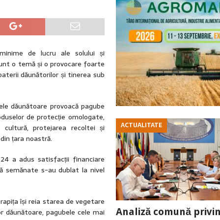
 minime de lucru ale solului și
 sunt o temă și o provocare foarte
aterii dăunătorilor și tinerea sub
ctele dăunătoare provoacă pagube
roduselor de protecție omologate,
ACTUALITATE
cultură, protejarea recoltei și
din țara noastră.
24 a adus satisfacții financiare
ță semănate s-au dublat la nivel
rapița își reia starea de vegetare
Analiză comună privi
lor dăunătoare, pagubele cele mai