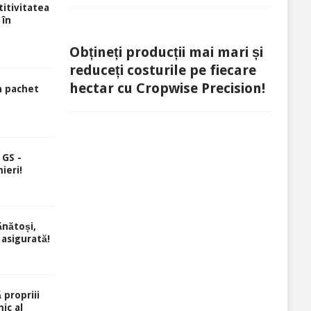
itivitatea
 în
Obțineți producții mai mari și
reduceți costurile pe fiecare
hectar cu Cropwise Precision!
n pachet
 GS -
ieri!
ănătoși,
 asigurată!
 propriii
ic al