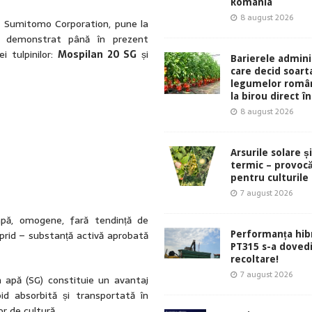
România
8 august 2026
 Sumitomo Corporation, pune la
-au demonstrat până în prezent
i tulpinilor:
Mospilan 20 SG
și
Barierele admini
care decid soart
legumelor român
la birou direct în
8 august 2026
Arsurile solare ș
termic – provocă
pentru culturile
7 august 2026
apă, omogene, fară tendință de
prid – substanță activă aprobată
Performanța hibr
PT315 s-a dovedi
recoltare!
7 august 2026
n apă (SG) constituie un avantaj
pid absorbită și transportată în
r de cultură.