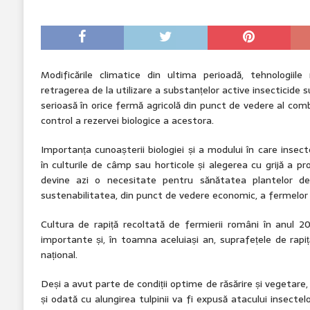
Modificările climatice din ultima perioadă, tehnologiile
retragerea de la utilizare a substanțelor active insecticide
serioasă în orice fermă agricolă din punct de vedere al comb
control a rezervei biologice a acestora.
Importanța cunoașterii biologiei și a modului în care inse
în culturile de câmp sau horticole și alegerea cu grijă a p
devine azi o necesitate pentru sănătatea plantelor de 
sustenabilitatea, din punct de vedere economic, a fermelor 
Cultura de rapiță recoltată de fermierii români în anul 20
importante și, în toamna aceluiași an, suprafețele de rapi
național.
Deși a avut parte de condiții optime de răsărire și vegetare, 
și odată cu alungirea tulpinii va fi expusă atacului insecte