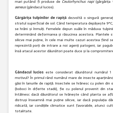
mari putând fi produse de
Ceutorhynchus napi
(gărgărița t
aeneus
(gândacul lucios).
Gărgări
ț
a tulpinilor de rapi
ț
ă
dezvoltă o singură generaț
stratul superficial de sol. Când temperatura depășește 9°C, 
se hrăni și înmulți. Femelele depun ouăle în măduva tulpinii, 
determinând deformarea și răsucirea acestora. Plantele s
silicve mai puține, în cele mai multe cazuri acestea fiind sec
reprezintă porți de intrare a noi agenți patogeni, iar pag
însă atacul acestor dăunători poate duce și la compromiterea
Gândacul lucios
este considerat dăunătorul numărul 1 al
motivul? În primul rând numărul mare de insecte aparținând
găsi în lanurile de rapiță. Insectele se hrănesc cu polen din
(boboci în diferite stadii), fie cu polenul provenit din 
întâlnesc dacă dăunătorul se hrănește când planta se afl
distruși înseamnă mai puține silicve, iar dacă populația dă
ridicată, iar condițiile climatice sunt favorabile, atunci c
totalitate.