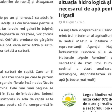
ulpinilor de rapiță) și
Meligethes
situația hidrologică și
necesarul de apă pen
irigații
ie pe an și iernează ca adult în
8 august 2026
adulții ies din hibernare pentru a
iar larvele rod galerii în tulpină,
La inițiativa vicepremierului Tá
tagnează în creștere, vor forma
ministrul interimar al agriculturi
i. Orificiile produse de gărgărițe
la sediul MADR, o întâlnire 
ubele pot varia între 40% și 60%
reprezentanții Agenției Na
 totală a culturii.
Îmbunătățiri Funciare și ai Ad
Naționale „Apele Române”, 
secretarul de stat Emil Dumi
ședinței a vizat analizarea
 culturii de rapiță. Care ar fi
hidrologice, disponibilitatea r
 acestei specii pe care le putem
apă
[citește mai mult]
 organele florale încă nedesfăcute
stamine. Cele mai mari pagube se
ă în faza de îmbobocire. Bobocii
Legea Biodiversit
unătorului în sola de rapiță este
miza celor 972 d
ultura poate să fie compromisă în
de euro și reali
a sectorului bio 