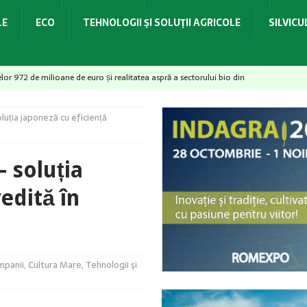
LE
ECO
TEHNOLOGII ŞI SOLUŢII AGRICOLE
SILVIC
elor 972 de milioane de euro și realitatea aspră a sectorului bio din
uția japoneză cu eficiență
id soarta legumelor românești – De la birou direct în solar
 soluția
– provocări majore pentru culturile horticole
ACTUALITATE
edită în
dovedit la recoltare!
ACTUALITATE
idrologică și necesarul de apă pentru irigații
ACTUALITATE
mpanii
,
Cultura Mare
,
Tehnologii şi