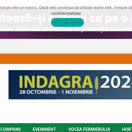
ă pe site-ul nostru. Dacă veți continua să utilizați acest site, trebuie 
confidențialitate
Sunt de acord
COMPANII
EVENIMENT
VOCEA FERMIERULUI
HOR