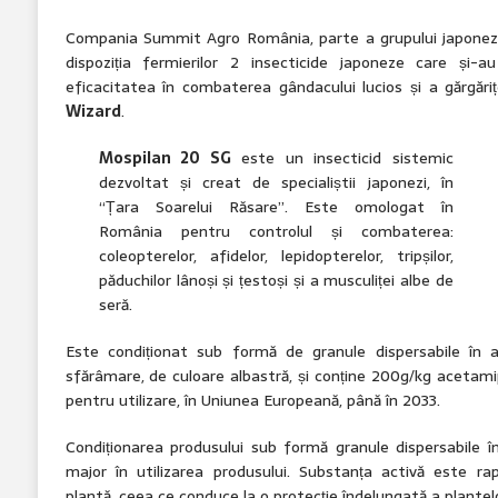
Compania Summit Agro România, parte a grupului japonez
dispoziția fermierilor 2 insecticide japoneze care și
eficacitatea în combaterea gândacului lucios și a gărgărițe
Wizard
.
Mospilan 20 SG
este un insecticid sistemic
dezvoltat și creat de specialiștii japonezi, în
“Țara Soarelui Răsare”. Este omologat în
România pentru controlul și combaterea:
coleopterelor, afidelor, lepidopterelor, tripșilor,
păduchilor lânoși și țestoși și a musculiței albe de
seră.
Este condiționat sub formă de granule dispersabile în 
sfărâmare, de culoare albastră, și conține 200g/kg acetami
pentru utilizare, în Uniunea Europeană, până în 2033.
Condiționarea produsului sub formă granule dispersabile î
major în utilizarea produsului. Substanța activă este ra
plantă, ceea ce conduce la o protecție îndelungată a plantelo