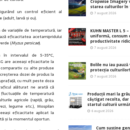
Cropwise Imagery v
starea culturilor în
gurând un control eficient al
7 august 2026
 (adult, larvă și ou).
de variațiile de temperatură, iar
KUHN MASTER L 5 – 
iază eficacitatea acetamipridului
uniformă, consum 
productivitate ridic
verde (
Myzus persicae
).
7 august 2026
 în intervalul de 5-35°C,
G are aceeași eficacitate la
Bolile nu iau pauză v
 comparativ cu alte produse
protecția culturilor!
 creșterea dozei de produs la
7 august 2026
uprafață, cu mult peste doza
aficul alăturat ne arată că
 fluctuațiile de temperatură
Producții mari la grâu
lturile agricole (rapiță, grâu,
câștigat recolta, dar
startul culturii urmă
ivezi, legume etc.), Mospilan
6 august 2026
eași eficacitate aplicat la
ă și la momentul oportun.
Cum susține gen