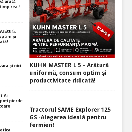
ă arată
 timp real!
Arătură
optim și
ată!
KUHN MASTER L 5 – Arătură
ara și nici
uniformă, consum optim și
productivitate ridicată!
? Ai
 poți pierde
toare
Tractorul SAME Explorer 125
GS -Alegerea ideală pentru
fermieri!
etica