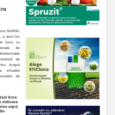
tru
nczos BARNA,
i, a avut loc
de lucru cu
ționale de
ministrației
condusă de
tru. Scopul
 situației
esurselor de
ății între
e milioane
tatea aspră
din