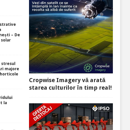
strative
a
ești – De
 solar
i stresul
ri majore
 horticole
Cropwise Imagery vă arată
starea culturilor în timp real!
idului
t la