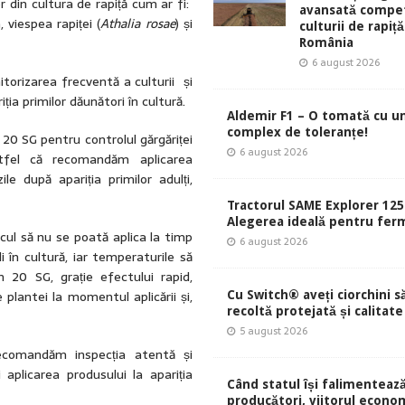
 din cultura de rapiță cum ar fi:
avansată compet
 viespea rapiței (
Athalia rosae
) și
culturii de rapiță
România
6 august 2026
rizarea frecventă a culturii și
ția primilor dăunători în cultură.
Aldemir F1 – O tomată cu u
complex de toleranțe!
 20 SG pentru controlul gărgăriței
6 august 2026
tfel că recomandăm aplicarea
e după apariția primilor adulți,
Tractorul SAME Explorer 125
Alegerea ideală pentru ferm
scul să nu se poată aplica la timp
6 august 2026
i în cultură, iar temperaturile să
n 20 SG, grație efectului rapid,
 plantei la momentul aplicării și,
Cu Switch® aveți ciorchini s
recoltă protejată și calitate
5 august 2026
recomandăm inspecția atentă și
i aplicarea produsului la apariția
Când statul își falimentează
producători, viitorul econom