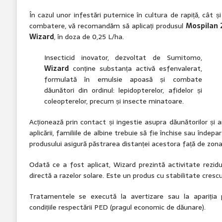
În cazul unor infestări puternice în cultura de rapiță, cât 
combatere, vă recomandăm să aplicați produsul
Mospilan 
Wizard
, în doza de 0,25 L/ha.
Insecticid inovator, dezvoltat de Sumitomo,
Wizard
conține substanța activă esfenvalerat,
formulată în emulsie apoasă și combate
dăunători din ordinul: lepidopterelor, afidelor și
coleopterelor, precum și insecte minatoare.
Acționează prin contact și ingestie asupra dăunătorilor și
aplicării, familiile de albine trebuie să fie închise sau îndepa
produsului asigură păstrarea distanței acestora față de zona
Odată ce a fost aplicat, Wizard prezintă activitate rezidual
directă a razelor solare. Este un produs cu stabilitate cres
Tratamentele se execută la avertizare sau la apariția pr
condițiile respectării PED (pragul economic de dăunare).