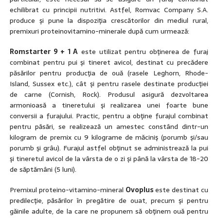
echilibrat cu principii nutritivi. Astfel, Romvac Company S.A.
produce şi pune la dispoziţia crescătorilor din mediul rural,
premixuri proteinovitamino-minerale după cum urmează:
Romstarter 9 + 1 A
este utilizat pentru obţinerea de furaj
combinat pentru pui şi tineret avicol, destinat cu precădere
păsărilor pentru producţia de ouă (rasele Leghorn, Rhode-
Island, Sussex etc.), cât şi pentru rasele destinate producţiei
de carne (Cornish, Rock). Produsul asigură dezvoltarea
armonioasă a tineretului şi realizarea unei foarte bune
conversii a furajului. Practic, pentru a obţine furajul combinat
pentru păsări, se realizează un amestec constând dintr-un
kilogram de premix cu 9 kilograme de măciniş (porumb şi/sau
porumb şi grâu). Furajul astfel obţinut se administrează la pui
şi tineretul avicol de la vârsta de o zi şi până la vârsta de 18-20
de săptămâni (5 luni).
Premixul proteino-vitamino-mineral
Ovoplus
este destinat cu
predilecţie, păsărilor în pregătire de ouat, precum şi pentru
găinile adulte, de la care ne propunem să obţinem ouă pentru