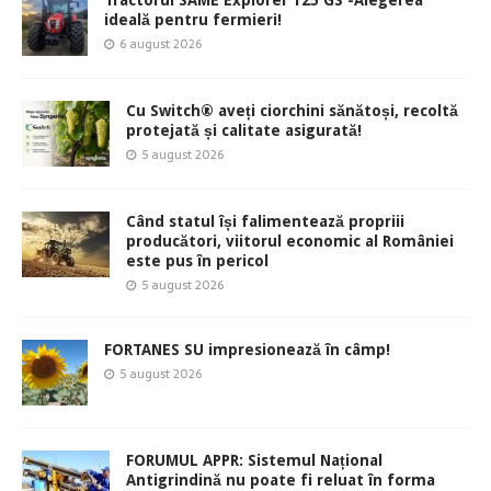
Tractorul SAME Explorer 125 GS -Alegerea
ideală pentru fermieri!
6 august 2026
Cu Switch® aveți ciorchini sănătoși, recoltă
protejată și calitate asigurată!
5 august 2026
Când statul își falimentează propriii
producători, viitorul economic al României
este pus în pericol
5 august 2026
FORTANES SU impresionează în câmp!
5 august 2026
FORUMUL APPR: Sistemul Național
Antigrindină nu poate fi reluat în forma