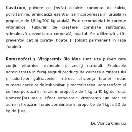
Cavitrom
, pulbere cu fosfat dicalcic, carbonat de calciu,
polivitamine, aminoacizi esenţiali se încorporează în uruială în
proporţie de 1,5 kg/100 kg uruială. Este recomandat în carenţe
vitaminice, tulburări de creştere; combate rahitismul,
stimulează dezvoltarea corporală, ouatul. Se utilizează atât
preventiv, cât și curativ. Poate fi folosit permanent în rația
furajeră.
Romzeofort şi Vitapremix Bio-Mos
sunt alte pulberi care
conţin vitamine, minerale şi zeoliţi naturali. Produsele
administrate în furaj asigură producţii de calitate a tineretului
şi adultelor galinaceelor, măresc eficienţa hranei, reduc
numărul cazurilor de îmbolnăviri şi mortalitatea. Romzeofort-ul
se încorporează în furaje în proporţie de 1 kg la 10 kg de furaj.
Romzeofort are și efect antidiareic. Vitapremix Bio-Mos se
administrează în furaje combinate în proporţie de 1 kg la 50 de
kg de furaj.
Dr. Viorica Chiurciu