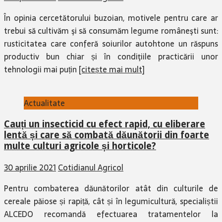
În opinia cercetătorului buzoian, motivele pentru care ar
trebui să cultivăm şi să consumăm legume româneşti sunt:
rusticitatea care conferă soiurilor autohtone un răspuns
productiv bun chiar și în condiţiile practicării unor
tehnologii mai puțin
[citește mai mult]
Actualitate
Cauți un insecticid cu efect rapid, cu eliberare
lentă și care să combată dăunătorii din foarte
multe culturi agricole și horticole?
30 aprilie 2021
Cotidianul Agricol
Pentru combaterea dăunătorilor atât din culturile de
cereale păiose și rapiță, cât și în legumicultură, specialiștii
ALCEDO recomandă efectuarea tratamentelor la