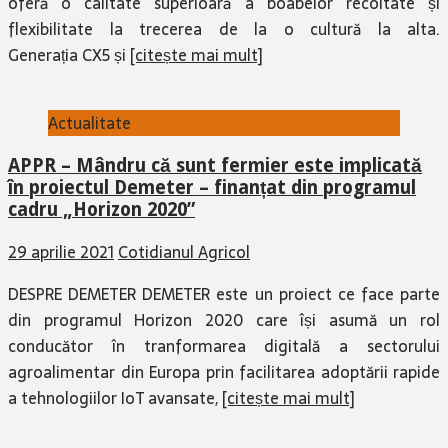
oferă o calitate superioară a boabelor recoltate și
flexibilitate la trecerea de la o cultură la alta.
Generația CX5 și
[citește mai mult]
Actualitate
APPR – Mândru că sunt fermier este implicată
în proiectul Demeter – finanțat din programul
cadru „Horizon 2020”
29 aprilie 2021
Cotidianul Agricol
DESPRE DEMETER DEMETER este un proiect ce face parte
din programul Horizon 2020 care își asumă un rol
conducător în tranformarea digitală a sectorului
agroalimentar din Europa prin facilitarea adoptării rapide
a tehnologiilor IoT avansate,
[citește mai mult]