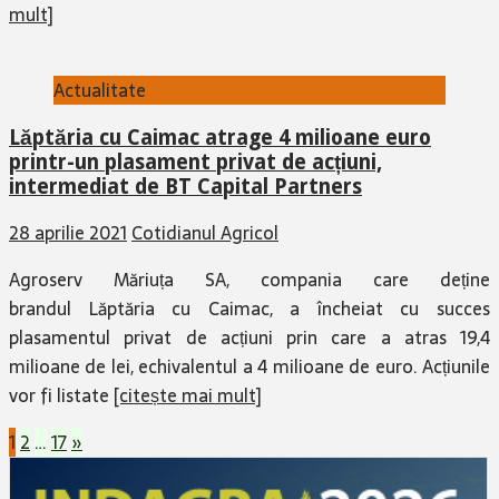
mult]
Actualitate
Lăptăria cu Caimac atrage 4 milioane euro
printr-un plasament privat de acțiuni,
intermediat de BT Capital Partners
28 aprilie 2021
Cotidianul Agricol
Agroserv Măriuța SA, compania care deține
brandul Lăptăria cu Caimac, a încheiat cu succes
plasamentul privat de acțiuni prin care a atras 19,4
milioane de lei, echivalentul a 4 milioane de euro. Acțiunile
vor fi listate
[citește mai mult]
Paginație
1
2
…
17
»
articole