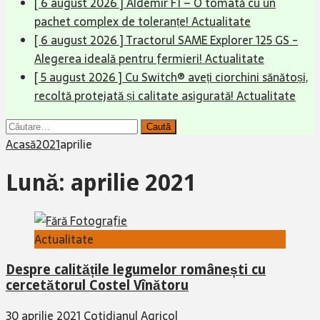
[ 6 august 2026 ]
Aldemir F1 – O tomată cu un
pachet complex de toleranțe!
Actualitate
[ 6 august 2026 ]
Tractorul SAME Explorer 125 GS -
Alegerea ideală pentru fermieri!
Actualitate
[ 5 august 2026 ]
Cu Switch® aveți ciorchini sănătoși,
recoltă protejată și calitate asigurată!
Actualitate
Caută
după:
Acasă
2021
aprilie
Lună:
aprilie 2021
Actualitate
Despre calitățile legumelor românești cu
cercetătorul Costel Vînătoru
30 aprilie 2021
Cotidianul Agricol