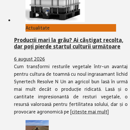
Actualitate
Producții mari la grâu? Ai câștigat recolta,
dar poți pierde startul culturii următoare
6 august 2026
Cum transformi resturile vegetale într-un avantaj
pentru cultura de toamnă cu noul ingrasamant lichid
Synertech Resolve N Un an agricol bun lasă în urmă
mai mult decât o producție ridicată. Lasă și o
cantitate impresionantă de resturi vegetale, o
resursă valoroasă pentru fertilitatea solului, dar și o
provocare agronomică pe
[citește mai mult]