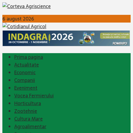
6 august 2026
Prima pagina
Actualitate
Economic
Companii
Eveniment
Vocea Fermierului
Horticultura
Zootehnie
Cultura Mare
Agroalimentar