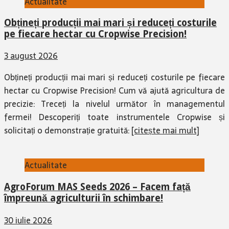
Actualitate
Obțineți producții mai mari și reduceți costurile
pe fiecare hectar cu Cropwise Precision!
3 august 2026
Obțineți producții mai mari și reduceți costurile pe fiecare
hectar cu Cropwise Precision! Cum vă ajută agricultura de
precizie: Treceți la nivelul următor în managementul
fermei! Descoperiți toate instrumentele Cropwise și
solicitați o demonstrație gratuită:
[citește mai mult]
Actualitate
AgroForum MAS Seeds 2026 – Facem față
împreună agriculturii în schimbare!
30 iulie 2026