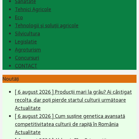
Sanatate
Tehnici Agricole
Eco
Tehnologii şi soluţii agricole
Silvicultura
Legislatie
Agroturism
Concursuri
CONTACT
Noutăți
[ 6 august 2026 ]
Producții mari la grâu? Ai câștigat
recolta, dar poți pierde startul culturii următoare
Actualitate
[ 6 august 2026 ]
Cum susține genetica avansată
competitivitatea culturii de rapiță în România
Actualitate