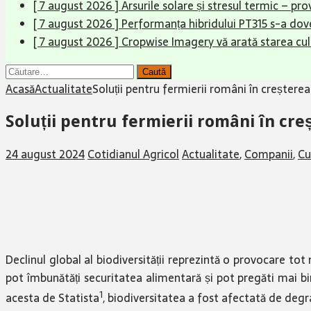
[ 7 august 2026 ]
Arsurile solare și stresul termic – pr
[ 7 august 2026 ]
Performanța hibridului PT315 s-a dove
[ 7 august 2026 ]
Cropwise Imagery vă arată starea cult
Caută
după:
Acasă
Actualitate
Soluții pentru fermierii români în creșterea 
Soluții pentru fermierii români în creș
24 august 2024
Cotidianul Agricol
Actualitate
,
Companii
,
Cu
Declinul global al biodiversității reprezintă o provocare to
pot îmbunătăți securitatea alimentară și pot pregăti mai bin
1
acesta de Statista
, biodiversitatea a fost afectată de degr