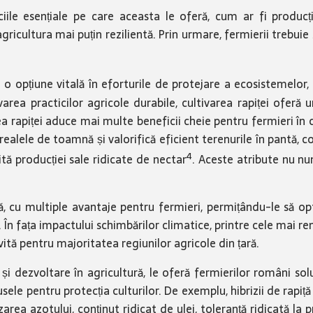
le esențiale pe care aceasta le oferă, cum ar fi producția
ricultura mai puțin rezilientă. Prin urmare, fermierii trebuie 
 o opțiune vitală în eforturile de protejare a ecosistemelor,
omovarea practicilor agricole durabile, cultivarea rapiței ofe
 rapiței aduce mai multe beneficii cheie pentru fermieri în creș
alele de toamnă și valorifică eficient terenurile în pantă, con
4
ită producției sale ridicate de nectar
. Aceste atribute nu num
ntă, cu multiple avantaje pentru fermieri, permițându-le să op
lui. În fața impactului schimbărilor climatice, printre cele mai 
ivită pentru majoritatea regiunilor agricole din țară.
i dezvoltare în agricultură, le oferă fermierilor români soluț
dusele pentru protecția culturilor. De exemplu, hibrizii de rapi
area azotului, conținut ridicat de ulei, toleranță ridicată la p