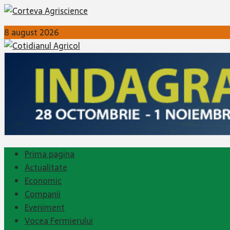
8 august 2026
Prima pagina
Actualitate
Economic
Companii
Eveniment
Vocea Fermierului