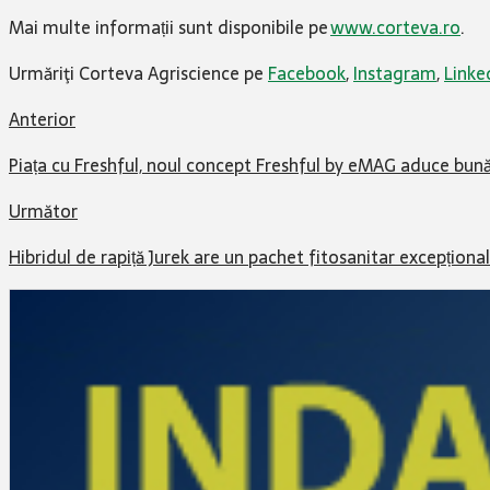
Mai multe informații sunt disponibile pe
www.corteva.ro
.
Urmăriţi Corteva Agriscience pe
Facebook
,
Instagram
,
Linke
Anterior
Piața cu Freshful, noul concept Freshful by eMAG aduce bunăt
Următor
Hibridul de rapiță Jurek are un pachet fitosanitar excepțional