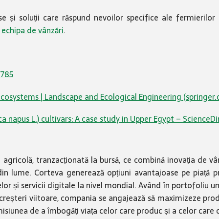
i soluții care răspund nevoilor specifice ale fermierilor d
d
echipa de vânzări
.
9785
cosystems | Landscape and Ecological Engineering (springer
ca napus L.) cultivars: A case study in Upper Egypt – ScienceDi
icolă, tranzacționată la bursă, ce combină inovația de vârf d
 din lume. Corteva generează opțiuni avantajoase pe piață pr
lor și servicii digitale la nivel mondial. Având în portofoliu u
 creșteri viitoare, compania se angajează să maximizeze produc
misiunea de a îmbogăți viața celor care produc și a celor care