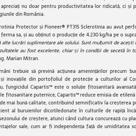
apreciați nu doar pentru productivitatea lor ridicată, ci și pe
giunile din România.
erotinia Protector și Pioneer® PT315 Sclerotinia au avut pe
 ferma sa, și au obținut o producție de 4.230 kg/ha pe o supr
alte lucrări suplimentare ale solului. Sunt mulțumit de acești hi
rezultatele au fost excelente, chiar și în condiții de secetă 
ng. Marian Mitran.
români trebuie să prevină acțiunea amenințărilor precum bu
și inovațiile din portofoliul de protecție a culturilor al
lu, fungicidul Capartis™ este o soluție fitosanitară avansa
 sale fitosanitare puternice, Capartis™ reduce emisia de etile
mai bună calitate, contribuind semnificativ la creșterea pr
ient al buruienilor dicotiledonate în culturile de rapiță înc
ezonului de creștere, atunci când cultura concurează cu planta
antajelor sale, cum ar fi independența față de umiditatea sol