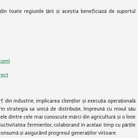
in toate regiunile țării și aceștia beneficiază de suportul
.com)
rect
in industrie, implicarea clienților și execuția operațională
in strategia sa unică de distribuție, împreună cu mixul său
nele dintre cele mai cunoscute mărci din agricultură și o linie
tivitatea fermierilor, colaborand in acelasi timp cu părțile
 consumă și asigurând progresul generațiilor viitoare.