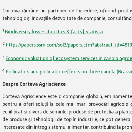
Corteva rămâne un partener de încredere, oferind produse ș
tehnologic și inovațiile dezvoltate de companie, consultân
1
Biodiversity loss – statistics & facts | Statista
2
https://papers.ssrn.com/sol3/papers.cfm?abstract_id=481
3
Economic valuation of ecosystem services in canola agroe
4
Pollinators and pollination effects on three canola (Brassi
Despre Corteva Agriscience
Corteva Agriscience este o companie globală, eminamente agr
pentru a oferi soluții la cele mai mari provocări agricole
echilibrat și divers de semințe, produse de protecția a plante
de produse și tehnologii de top în industrie, ce pot genera
interesate din întreg sistemul alimentar, contribuind la pro