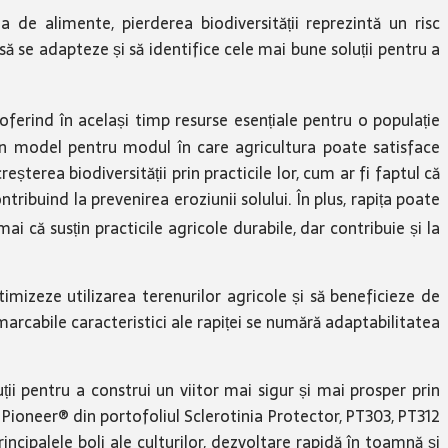
 de alimente, pierderea biodiversității reprezintă un risc
să se adapteze și să identifice cele mai bune soluții pentru a
 oferind în același timp resurse esențiale pentru o populație
ră un model pentru modul în care agricultura poate satisface
terea biodiversității prin practicile lor, cum ar fi faptul că
tribuind la prevenirea eroziunii solului. În plus, rapița poate
ai că susțin practicile agricole durabile, dar contribuie și la
timizeze utilizarea terenurilor agricole și să beneficieze de
remarcabile caracteristici ale rapiței se numără adaptabilitatea
ii pentru a construi un viitor mai sigur și mai prosper prin
ță Pioneer® din portofoliul Sclerotinia Protector, PT303, PT312
rincipalele boli ale culturilor, dezvoltare rapidă în toamnă și