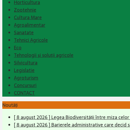
Horticultura
Zootehnie
Cultura Mare
Agroalimentar
Sanatate
Tehnici Agricole
Eco
Tehnologii şi soluţii agricole
Silvicultura
Legislatie
Agroturism
Concursuri
CONTACT
Noutăți
[ 8 august 2026 ]
Legea Biodiversității între miza celo
[ 8 august 2026 ]
Barierele administrative care decid 