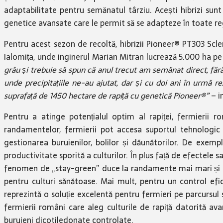
adaptabilitate pentru semănatul târziu. Acești hibrizi sunt 
genetice avansate care le permit să se adapteze în toate re
Pentru acest sezon de recoltă, hibrizii Pioneer® PT303 Scl
Ialomița, unde inginerul Marian Mitran lucrează 5.000 ha pe
grâu și trebuie să spun că anul trecut am semănat direct, fără 
unde precipitațiile ne-au ajutat, dar și cu doi ani în urmă 
suprafață de 1450 hectare de rapiță cu genetică Pioneer®”
– i
Pentru a atinge potențialul optim al rapiței, fermierii 
randamentelor, fermierii pot accesa suportul tehnologic 
gestionarea buruienilor, bolilor și dăunătorilor. De exemp
productivitate sporită a culturilor. În plus față de efectele
fenomen de „stay-green” duce la randamente mai mari și de 
pentru culturi sănătoase. Mai mult, pentru un control efic
reprezintă o soluție excelentă pentru fermieri pe parcursul s
fermierii români care aleg culturile de rapiță datorită av
buruieni dicotiledonate controlate.