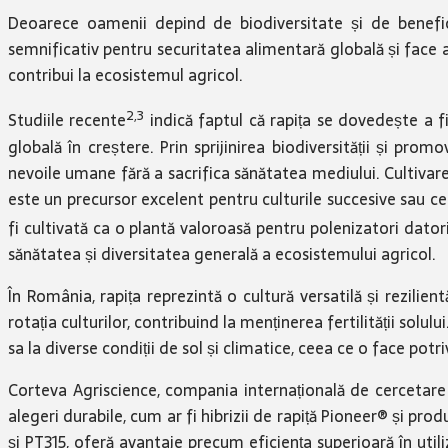
Deoarece oamenii depind de biodiversitate și de beneficii
semnificativ pentru securitatea alimentară globală și face ag
contribui la ecosistemul agricol.
2,3
Studiile recente
indică faptul că rapița se dovedește a fi
globală în creștere. Prin sprijinirea biodiversității și pr
nevoile umane fără a sacrifica sănătatea mediului. Cultivarea
este un precursor excelent pentru culturile succesive sau cere
fi cultivată ca o plantă valoroasă pentru polenizatori dator
sănătatea și diversitatea generală a ecosistemului agricol.
În România, rapița reprezintă o cultură versatilă și rezilie
rotația culturilor, contribuind la menținerea fertilității solu
sa la diverse condiții de sol și climatice, ceea ce o face potr
Corteva Agriscience, compania internațională de cercetare ș
alegeri durabile, cum ar fi hibrizii de rapiță Pioneer® și pro
și PT315, oferă avantaje precum eficiența superioară în utiliz