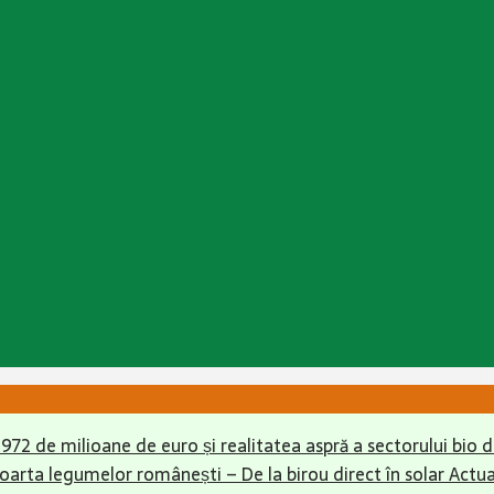
r 972 de milioane de euro și realitatea aspră a sectorului bio
soarta legumelor românești – De la birou direct în solar
Actua