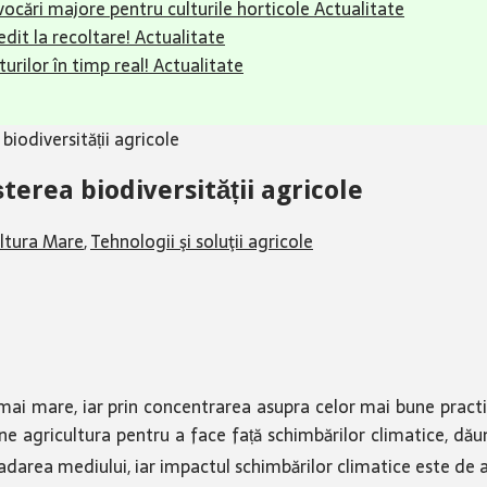
ovocări majore pentru culturile horticole
Actualitate
dit la recoltare!
Actualitate
urilor în timp real!
Actualitate
biodiversității agricole
terea biodiversității agricole
ltura Mare
,
Tehnologii şi soluţii agricole
t mai mare, iar prin concentrarea asupra celor mai bune pract
e agricultura pentru a face față schimbărilor climatice, dăună
adarea mediului, iar impactul schimbărilor climatice este de 