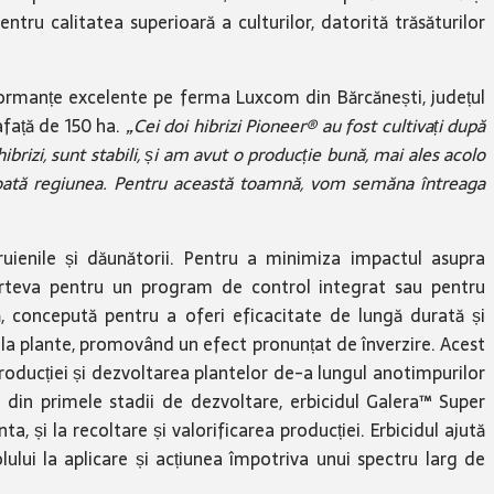
ntru calitatea superioară a culturilor, datorită trăsăturilor
rformanțe excelente pe ferma Luxcom din Bărcănești, județul
afață de 150 ha.
„Cei doi hibrizi Pioneer® au fost cultivați după
brizi, sunt stabili, și am avut o producție bună, mai ales acolo
în toată regiunea. Pentru această toamnă, vom semăna întreaga
ruienile și dăunătorii. Pentru a minimiza impactul asupra
 Corteva pentru un program de control integrat sau pentru
tă, concepută pentru a oferi eficacitate de lungă durată și
nă la plante, promovând un efect pronunțat de înverzire. Acest
oducției și dezvoltarea plantelor de-a lungul anotimpurilor
ă din primele stadii de dezvoltare, erbicidul Galera™ Super
, și la recoltare și valorificarea producției. Erbicidul ajută
ului la aplicare și acțiunea împotriva unui spectru larg de