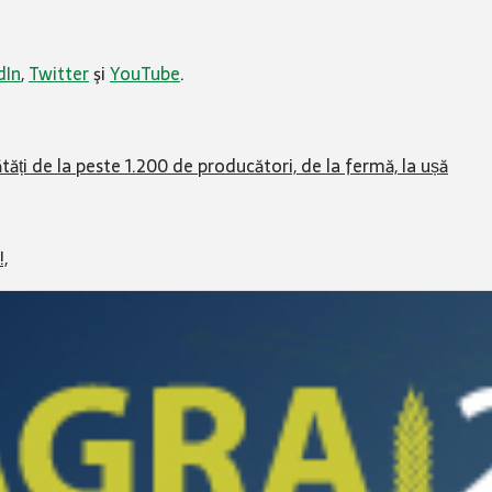
dIn
,
Twitter
şi
YouTube
.
ăți de la peste 1.200 de producători, de la fermă, la ușă
!,