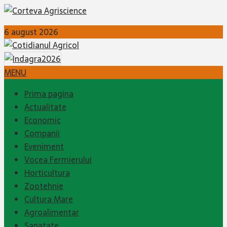
6 august 2026
MENU
Prima pagina
Actualitate
Economic
Companii
Eveniment
Vocea Fermierului
Horticultura
Zootehnie
Cultura Mare
Agroalimentar
Sanatate