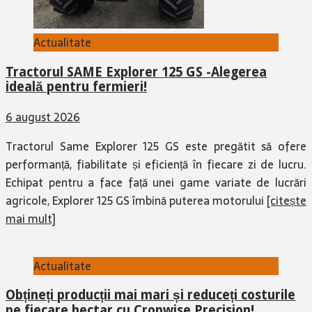
Actualitate
Tractorul SAME Explorer 125 GS -Alegerea
ideală pentru fermieri!
6 august 2026
Tractorul Same Explorer 125 GS este pregătit să ofere
performanță, fiabilitate și eficiență în fiecare zi de lucru.
Echipat pentru a face față unei game variate de lucrări
agricole, Explorer 125 GS îmbină puterea motorului
[citește
mai mult]
Actualitate
Obțineți producții mai mari și reduceți costurile
pe fiecare hectar cu Cropwise Precision!