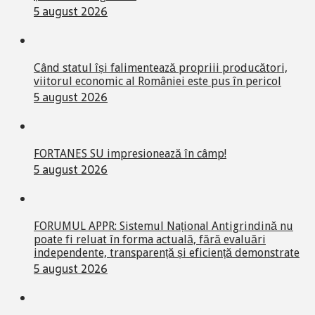
5 august 2026
Când statul își falimentează propriii producători,
viitorul economic al României este pus în pericol
5 august 2026
FORTANES SU impresionează în câmp!
5 august 2026
FORUMUL APPR: Sistemul Național Antigrindină nu
poate fi reluat în forma actuală, fără evaluări
independente, transparență și eficiență demonstrate
5 august 2026