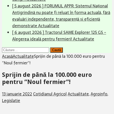
[ 5 august 2026 ]
FORUMUL APPR: Sistemul Național
Antigrindină nu poate fi reluat în forma actuală, fără
evaluări independente, transparență și eficiență
demonstrate
Actualitate
[ 6 august 2026 ]
Tractorul SAME Explorer 125 GS -
Alegerea ideală pentru fermieri!
Actualitate
Caută
după:
Acasă
Actualitate
Sprijin de până la 100.000 euro pentru
”Noul fermier”!
Sprijin de până la 100.000 euro
pentru ”Noul fermier”!
13 ianuarie 2022
Cotidianul Agricol
Actualitate
,
Agroinfo
,
Legislatie