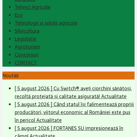
Tehnici Agricole
Eco
Tehnologii şi soluţii agricole
Silvicultura
Legislatie
Agroturism
Concursuri
CONTACT
Noutăți
[ 5 august 2026 ]
Cu Switch® aveți ciorchini sănătoși,
recoltă protejată și calitate asigurată!
Actualitate
[ 5 august 2026 ]
Când statul își falimentează propriii
producători, viitorul economic al României este pus
în pericol
Actualitate
[ 5 august 2026 ]
FORTANES SU impresionează în
câmp!
Actualitate