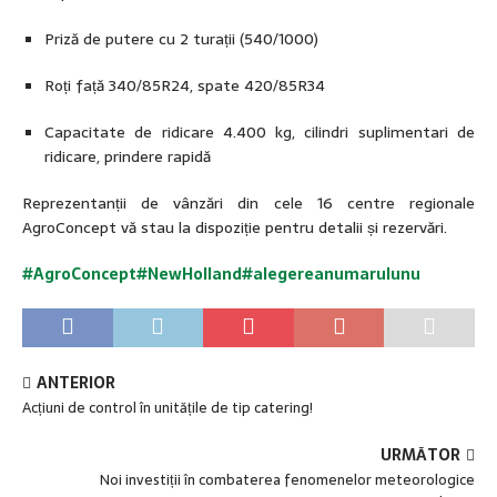
Priză de putere cu 2 turații (540/1000)
Roți față 340/85R24, spate 420/85R34
Capacitate de ridicare 4.400 kg, cilindri suplimentari de
ridicare, prindere rapidă
Reprezentanții de vânzări din cele 16 centre regionale
AgroConcept vă stau la dispoziție pentru detalii și rezervări.
#AgroConcept
#NewHolland
#alegereanumarulun
u
ANTERIOR
Acțiuni de control în unitățile de tip catering!
URMĂTOR
Noi investiții în combaterea fenomenelor meteorologice