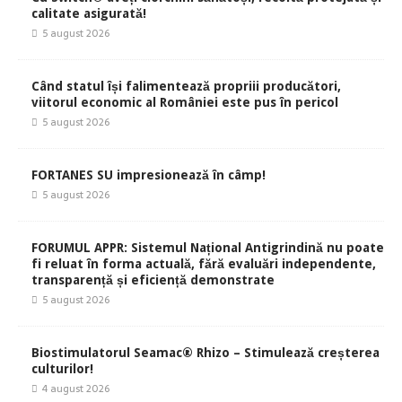
calitate asigurată!
5 august 2026
Când statul își falimentează propriii producători,
viitorul economic al României este pus în pericol
5 august 2026
FORTANES SU impresionează în câmp!
5 august 2026
FORUMUL APPR: Sistemul Național Antigrindină nu poate
fi reluat în forma actuală, fără evaluări independente,
transparență și eficiență demonstrate
5 august 2026
Biostimulatorul Seamac® Rhizo – Stimulează creșterea
culturilor!
4 august 2026