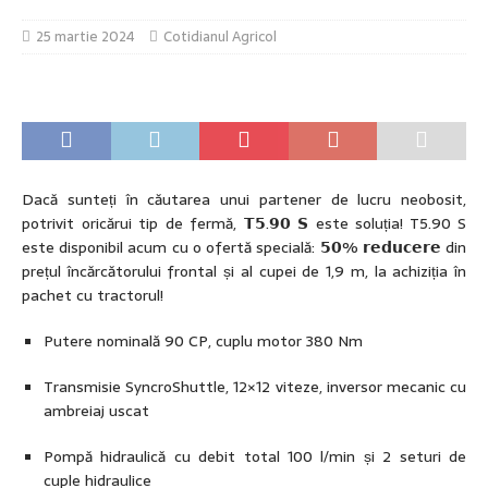
25 martie 2024
Cotidianul Agricol
Dacă sunteți în căutarea unui partener de lucru neobosit,
potrivit oricărui tip de fermă, 𝗧𝟱.𝟵𝟬 𝗦 este soluția! T5.90 S
este disponibil acum cu o ofertă specială: 𝟱𝟬% 𝗿𝗲𝗱𝘂𝗰𝗲𝗿𝗲 din
prețul încărcătorului frontal și al cupei de 1,9 m, la achiziția în
pachet cu tractorul!
Putere nominală 90 CP, cuplu motor 380 Nm
Transmisie SyncroShuttle, 12×12 viteze, inversor mecanic cu
ambreiaj uscat
Pompă hidraulică cu debit total 100 l/min și 2 seturi de
cuple hidraulice