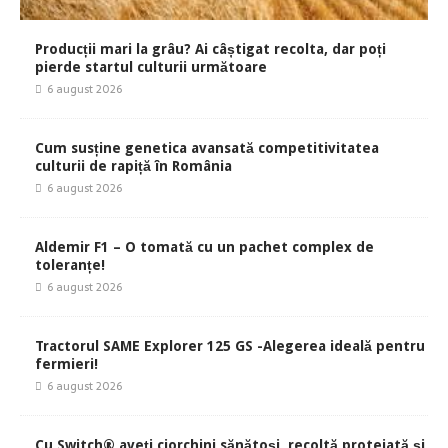
Producții mari la grâu? Ai câștigat recolta, dar poți
pierde startul culturii următoare
6 august 2026
Cum susține genetica avansată competitivitatea
culturii de rapiță în România
6 august 2026
Aldemir F1 – O tomată cu un pachet complex de
toleranțe!
6 august 2026
Tractorul SAME Explorer 125 GS -Alegerea ideală pentru
fermieri!
6 august 2026
Cu Switch® aveți ciorchini sănătoși, recoltă protejată și