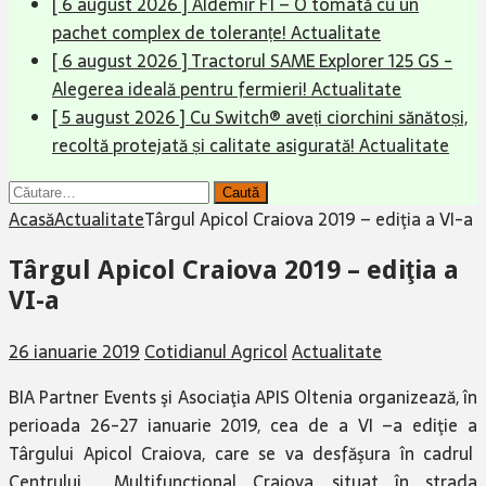
[ 6 august 2026 ]
Aldemir F1 – O tomată cu un
pachet complex de toleranțe!
Actualitate
[ 6 august 2026 ]
Tractorul SAME Explorer 125 GS -
Alegerea ideală pentru fermieri!
Actualitate
[ 5 august 2026 ]
Cu Switch® aveți ciorchini sănătoși,
recoltă protejată și calitate asigurată!
Actualitate
Caută
după:
Acasă
Actualitate
Târgul Apicol Craiova 2019 – ediţia a VI-a
Târgul Apicol Craiova 2019 – ediţia a
VI-a
26 ianuarie 2019
Cotidianul Agricol
Actualitate
BIA Partner Events şi Asociaţia APIS Oltenia organizează, în
perioada 26-27 ianuarie 2019, cea de a VI –a ediţie a
Târgului Apicol Craiova, care se va desfăşura în cadrul
Centrului Multifuncţional Craiova, situat în strada