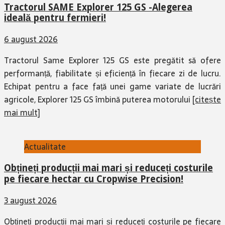
Tractorul SAME Explorer 125 GS -Alegerea
ideală pentru fermieri!
6 august 2026
Tractorul Same Explorer 125 GS este pregătit să ofere
performanță, fiabilitate și eficiență în fiecare zi de lucru.
Echipat pentru a face față unei game variate de lucrări
agricole, Explorer 125 GS îmbină puterea motorului
[citește
mai mult]
Actualitate
Obțineți producții mai mari și reduceți costurile
pe fiecare hectar cu Cropwise Precision!
3 august 2026
Obțineți producții mai mari și reduceți costurile pe fiecare