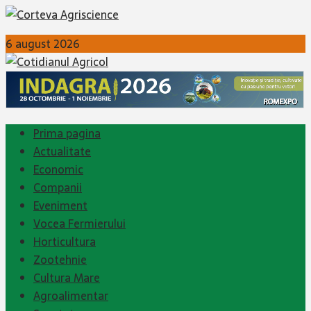
6 august 2026
Prima pagina
Actualitate
Economic
Companii
Eveniment
Vocea Fermierului
Horticultura
Zootehnie
Cultura Mare
Agroalimentar