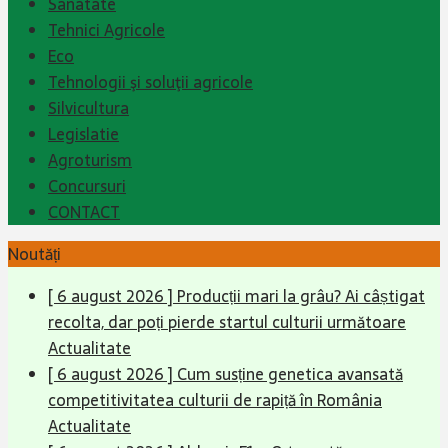
Sanatate
Tehnici Agricole
Eco
Tehnologii şi soluţii agricole
Silvicultura
Legislatie
Agroturism
Concursuri
CONTACT
Noutăți
[ 6 august 2026 ]
Producții mari la grâu? Ai câștigat
recolta, dar poți pierde startul culturii următoare
Actualitate
[ 6 august 2026 ]
Cum susține genetica avansată
competitivitatea culturii de rapiță în România
Actualitate