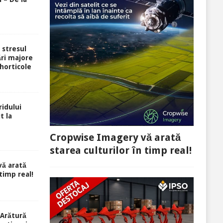
i stresul
ri majore
 horticole
idului
t la
Cropwise Imagery vă arată
starea culturilor în timp real!
ă arată
 timp real!
Arătură