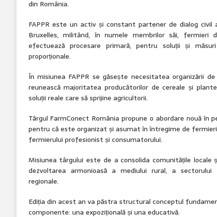
din România.
FAPPR este un activ și constant partener de dialog civil al
Bruxelles, militând, în numele membrilor săi, fermieri 
efectuează procesare primară, pentru soluții și măsuri
proporționale.
În misiunea FAPPR se găsește necesitatea organizării de
reunească majoritatea producătorilor de cereale și plante 
soluții reale care să sprijine agricultorii.
Târgul FarmConect România propune o abordare nouă în peisa
pentru că este organizat și asumat în întregime de fermieri 
fermierului profesionist și consumatorului.
Misiunea târgului este de a consolida comunitățile locale ș
dezvoltarea armonioasă a mediului rural, a sectorului
regionale.
Ediția din acest an va păstra structural conceptul fundame
componente: una expozițională și una educativă.