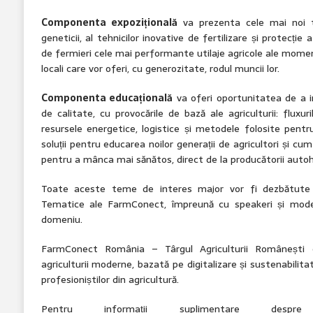
Componenta expozițională
va prezenta cele mai noi te
geneticii, al tehnicilor inovative de fertilizare și protecți
de fermieri cele mai performante utilaje agricole ale moment
locali care vor oferi, cu generozitate, rodul muncii lor.
Componenta educațională
va oferi oportunitatea de a in
de calitate, cu provocările de bază ale agriculturii: fluxur
resursele energetice, logistice și metodele folosite pentr
soluții pentru educarea noilor generații de agricultori și c
pentru a mânca mai sănătos, direct de la producătorii autoh
Toate aceste teme de interes major vor fi dezbătute p
Tematice ale FarmConect, împreună cu speakeri și moder
domeniu.
FarmConect România – Târgul Agriculturii Românești 
agriculturii moderne, bazată pe digitalizare și sustenabilitat
profesioniștilor din agricultură.
Pentru informații suplimentare despr