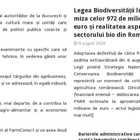
Legea Biodiversității î
 autorităților de la București și
miza celor 972 de mil
de cultură mare și unități care
euro și realitatea asp
 de politici publice corecte și
sectorului bio din Ro
8 august 2026
 evenimente cu specific care să
Adoptarea definitivă de către P
tehnice, în vederea găsirii unor
ședința extraordinară din 6 au
Legii privind Strategia Națio
Conservarea Biodiversității
jul târgurilor din agribusiness,
reprezintă un moment de coti
și se adresează, în egală măsură,
agricultura românească. Dinc
financiară imensă – deblocarea
PNRR estimate la aproxima
i, mai departe, de a contribui la
milioane de euro – actul legisl
 agro-alimentar și a economiei
mai mult]
nt al FarmConect și va avea două
Barierele administrative ca
soarta legumelor românești