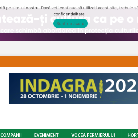
ă pe site-ul nostru. Dacă veți continua să utilizați acest site, trebuie 
confidențialitate
Sunt de acord
COMPANII
EVENIMENT
VOCEA FERMIERULUI
HOR