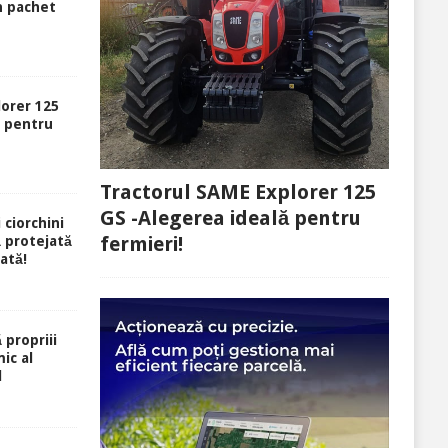
n pachet
lorer 125
ă pentru
Tractorul SAME Explorer 125
GS -Alegerea ideală pentru
 ciorchini
fermieri!
ă protejată
rată!
 propriii
ic al
l