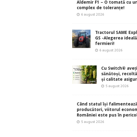
Aldemir F1 – O tomată cu u
complex de toleranțe!
6 august 2026
Tractorul SAME Exp
GS -Alegerea ideal
fermieri!
6 august 2026
Cu Switch® aveți
sănătoși, recolt
și calitate asigu
5 august 2026
Când statul își falimentează
producători, viitorul econom
României este pus în perico
5 august 2026