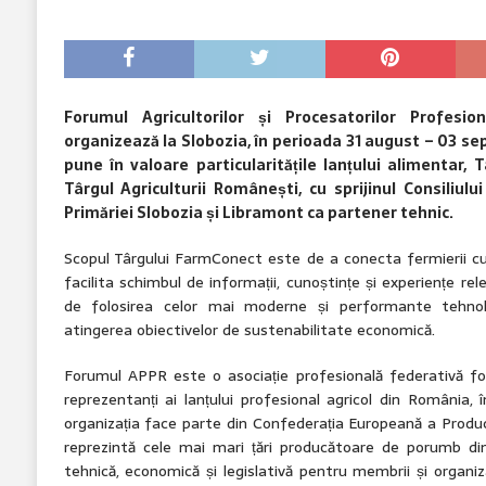
Forumul Agricultorilor și Procesatorilor Profes
organizează la Slobozia, în perioada 31 august – 03 se
pune în valoare particularitățile lanțului alimentar
Târgul Agriculturii Românești, cu sprijinul Consiliului 
Primăriei Slobozia și Libramont ca partener tehnic.
Scopul Târgului FarmConect este de a conecta fermierii cu 
facilita schimbul de informații, cunoștințe și experiențe re
de folosirea celor mai moderne și performante tehnolog
atingerea obiectivelor de sustenabilitate economică.
Forumul APPR este o asociație profesională federativă for
reprezentanți ai lanțului profesional agricol din România, î
organizația face parte din Confederația Europeană a Produ
reprezintă cele mai mari țări producătoare de porumb din
tehnică, economică și legislativă pentru membrii și organiza