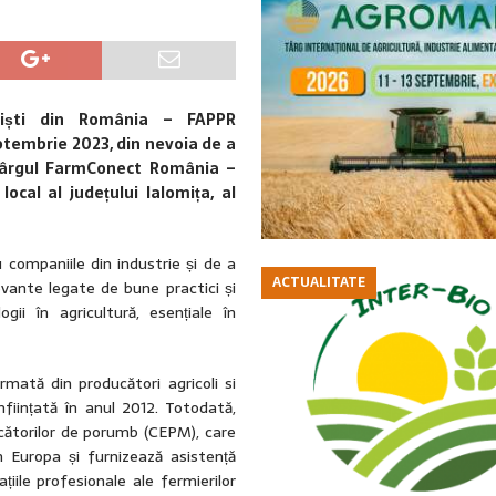
ioniști din România – FAPPR
ptembrie 2023, din nevoia de a
, Târgul FarmConect România –
local al județului Ialomița, al
companiile din industrie și de a
ACTUALITATE
levante legate de bune practici și
ii în agricultură, esențiale în
mată din producători agricoli si
nființată în anul 2012. Totodată,
cătorilor de porumb (CEPM), care
 Europa și furnizează asistență
țiile profesionale ale fermierilor