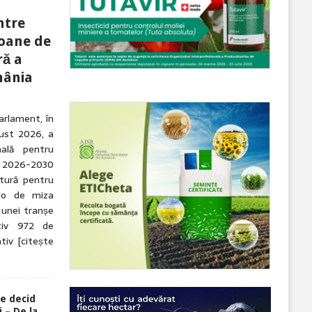
ntre
ioane de
ră a
mânia
arlament, în
gust 2026, a
nală pentru
 2026-2030
tură pentru
olo de miza
 unei tranșe
tiv 972 de
ativ
[citește
re decid
 – De la