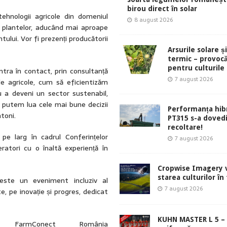
birou direct în solar
hnologii agricole din domeniul
8 august 2026
e a plantelor, aducând mai aproape
ului. Vor fi prezenți producătorii
Arsurile solare ș
termic – provocă
pentru culturile
tra în contact, prin consultanță
7 august 2026
ile agricole, cum să eficientizăm
u a deveni un sector sustenabil,
um putem lua cele mai bune decizii
Performanța hibr
toni.
PT315 s-a dovedi
recoltare!
e larg în cadrul Conferințelor
7 august 2026
atori cu o înaltă experiență în
Cropwise Imagery v
starea culturilor în
este un eveniment incluziv al
7 august 2026
e, pe inovație și progres, dedicat
KUHN MASTER L 5 – 
e FarmConect România