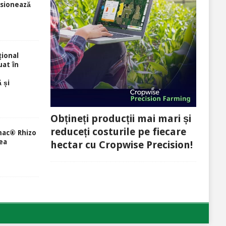
sionează
ional
uat în
 și
Obțineți producții mai mari și
reduceți costurile pe fiecare
mac® Rhizo
ea
hectar cu Cropwise Precision!