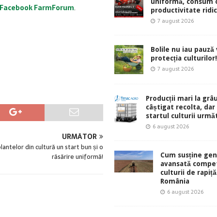
uniformă, consum 
Facebook
FarmForum
.
productivitate ridic
7 august 2026
Bolile nu iau pauză v
protecția culturilor!
7 august 2026
Producții mari la grâu
câștigat recolta, dar
startul culturii urmă
6 august 2026
URMĂTOR
plantelor din cultură un start bun și o
Cum susține gen
răsărire uniformă!
avansată compet
culturii de rapiță
România
6 august 2026