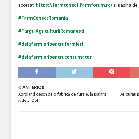
accesați
https://farmconect.farmforum.ro/
și pagina de
#FarmConectRomania
#TargulAgriculturiiRomanesti
#delafermieripentrufermieri
#delafermieripentruconsumator
ANTERIOR
Agroland deschide o fabrică de furaje, la Ișalnița,
Asigurați 
județul Dolj!