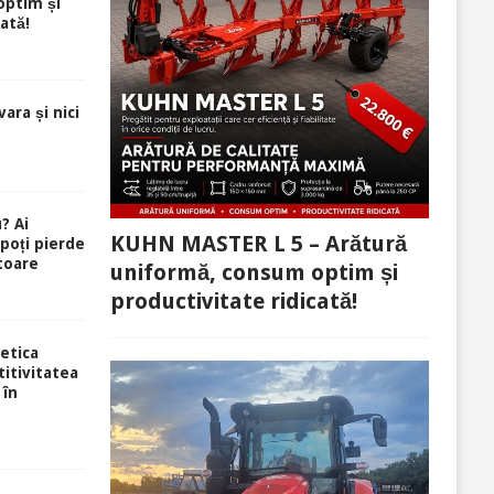
optim și
ată!
ara și nici
? Ai
KUHN MASTER L 5 – Arătură
 poți pierde
toare
uniformă, consum optim și
productivitate ridicată!
etica
itivitatea
 în