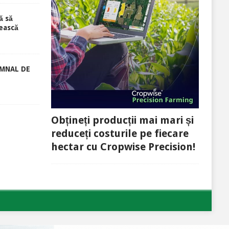
ă să
ească
EMNAL DE
Obțineți producții mai mari și
reduceți costurile pe fiecare
hectar cu Cropwise Precision!