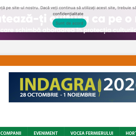
ă pe site-ul nostru. Dacă veți continua să utilizați acest site, trebuie 
confidențialitate
Sunt de acord
COMPANII
EVENIMENT
VOCEA FERMIERULUI
HOR