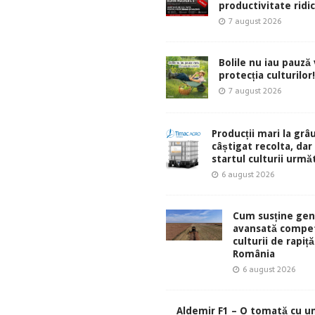
productivitate ridic
7 august 2026
Bolile nu iau pauză v
protecția culturilor!
7 august 2026
Producții mari la grâu
câștigat recolta, dar
startul culturii urmă
6 august 2026
Cum susține gen
avansată compet
culturii de rapiță
România
6 august 2026
Aldemir F1 – O tomată cu u