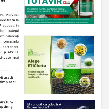
re!
eva Harvest
onstrată la
7 august, în
ți, județul
nt celebrați
r, compania
 partenerii,
r şi APCPT
citește mai
ă arată
 timp real!
Arătură
optim și