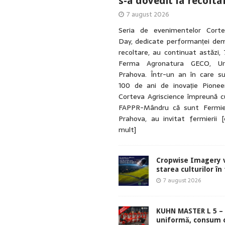
s-a dovedit la recolta
7 august 2026
Seria de evenimentelor Cort
Day, dedicate performanței dem
recoltare, au continuat astăzi, 
Ferma Agronatura GECO, Urla
Prahova. Într-un an în care su
100 de ani de inovație Pionee
Corteva Agriscience împreună cu
FAPPR-Mândru că sunt Fermie
Prahova, au invitat fermierii
[
mult]
Cropwise Imagery v
starea culturilor în
7 august 2026
KUHN MASTER L 5 – 
uniformă, consum 