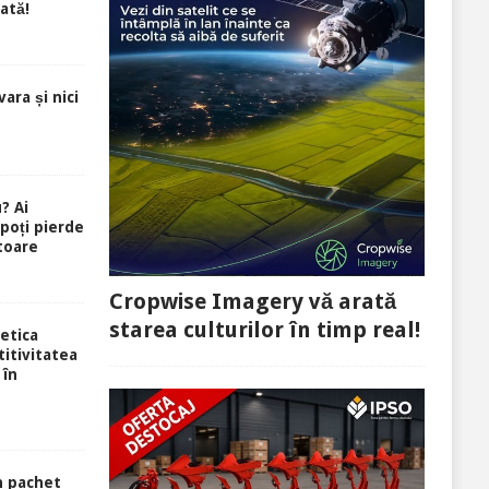
ată!
ara și nici
? Ai
 poți pierde
toare
Cropwise Imagery vă arată
starea culturilor în timp real!
etica
itivitatea
 în
n pachet