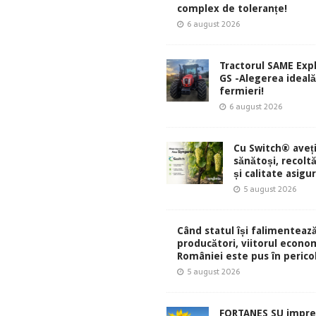
complex de toleranțe!
6 august 2026
Tractorul SAME Exp
GS -Alegerea ideal
fermieri!
6 august 2026
Cu Switch® aveți
sănătoși, recolt
și calitate asigu
5 august 2026
Când statul își falimentează
producători, viitorul econom
României este pus în perico
5 august 2026
FORTANES SU impre