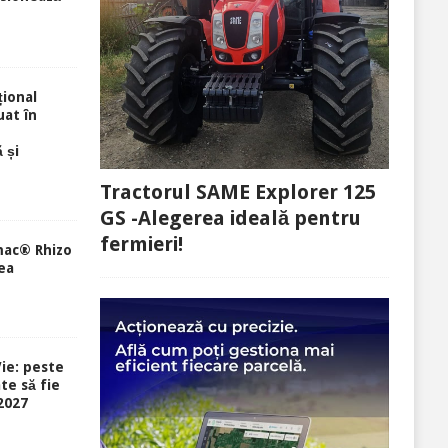
ional
uat în
 și
Tractorul SAME Explorer 125
GS -Alegerea ideală pentru
fermieri!
mac® Rhizo
ea
ie: peste
te să fie
-2027