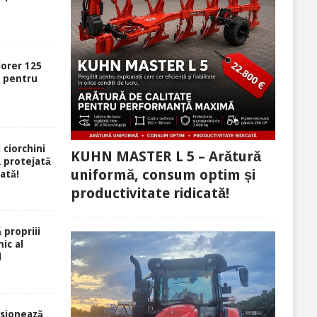
lorer 125
ă pentru
 ciorchini
KUHN MASTER L 5 – Arătură
ă protejată
uniformă, consum optim și
rată!
productivitate ridicată!
 propriii
ic al
l
sionează