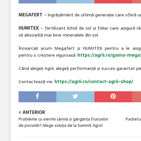
MEGAFERT
– îngrășământ de ultimă generație care oferă un
HUMITEX
– fertilizant lichid de sol și foliar care asigură r
să absoarbă mai bine mineralele din sol.
Încearcați acum Megafert și HUMITEX pentru a le asigu
pentru o creștere viguroasă:
https://agrii.ro/gama-mega
Când alegeți Agrii, alegeți performanță și succes garantat pe
Contactează-ne:
https://agrii.ro/contact-agrii-shop/
ANTERIOR
Probleme cu viermii sârmă și gărgărița frunzelor
Pachetu
de porumb? Alege soluția de la Summit Agro!