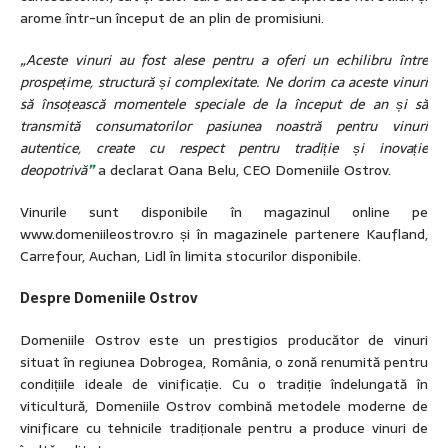
arome într-un început de an plin de promisiuni.
„Aceste vinuri au fost alese pentru a oferi un echilibru între
prospețime, structură și complexitate. Ne dorim ca aceste vinuri
să însoțească momentele speciale de la început de an și să
transmită consumatorilor pasiunea noastră pentru vinuri
autentice, create cu respect pentru tradiție și inovație
deopotrivă
”
a declarat Oana Belu, CEO Domeniile Ostrov.
Vinurile sunt disponibile în magazinul online pe
www.domeniileostrov.ro și în magazinele partenere Kaufland,
Carrefour, Auchan, Lidl în limita stocurilor disponibile.
Despre Domeniile Ostrov
Domeniile Ostrov este un prestigios producător de vinuri
situat în regiunea Dobrogea, România, o zonă renumită pentru
condițiile ideale de vinificație. Cu o tradiție îndelungată în
viticultură, Domeniile Ostrov combină metodele moderne de
vinificare cu tehnicile tradiționale pentru a produce vinuri de