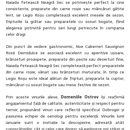
Naiada Fetească Neagră Sec se potrivește perfect la cine
consistente, preparate din carne roșie sau mâncăruri gătite
lent, iar Legio Roșu completează excelent mesele de sezon,
fripturile la grătar sau preparatele cu sosuri bogate, fiind
alegerea potrivită pentru seri lungi petrecute în compania
celor dragi.
Din punct de vedere gastronomic, Noe Cabernet Sauvignon
Rosé Demidulce se asociază excelent cu aperitive ușoare,
brânzeturi proaspete, preparate din pește sau deserturi fine,
Naiada Fetească Neagră Sec completează perfect preparatele
din carne roșie, vânat sau brânzeturi maturate, în timp ce
Legio Roșu este ideal alături de fripturi, preparate la cuptor,
mâncăruri cu sosuri bogate sau mese festive de sezon.
Prin aceste vinurile alese,
Domeniile Ostrov
își reafirmă
angajamentul față de calitate, autenticitate și respect pentru
terroir, propunând vinuri care reflectă specificul Dobrogei și
pasiunea echipei de oenologi pentru excelență. Vinurile lunii
ianuarie sunt o invitație la descoperire, adresată atât
cunoscătorilor, cât și celor care doresc să exploreze noi stiluri și