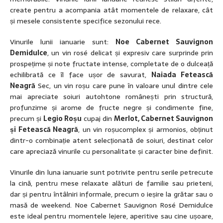
create pentru a acompania atât momentele de relaxare, cât
și mesele consistente specifice sezonului rece.
Vinurile lunii ianuarie sunt:
Noe Cabernet Sauvignon
Demidulce
, un vin rosé delicat și expresiv care surprinde prin
prospețime și note fructate intense, completate de o dulceață
echilibrată ce îl face ușor de savurat,
Naiada Fetească
Neagră
Sec, un vin roșu care pune în valoare unul dintre cele
mai apreciate soiuri autohtone românești prin structură,
profunzime și arome de fructe negre și condimente fine,
precum și
Legio Roșu
cupaj din
Merlot, Cabernet Sauvignon
și Fetească Neagră
, un vin roșucomplex și armonios, obținut
dintr-o combinație atent selecționată de soiuri, destinat celor
care apreciază vinurile cu personalitate și caracter bine definit.
Vinurile din luna ianuarie sunt potrivite pentru serile petrecute
la cină, pentru mese relaxate alături de familie sau prieteni,
dar și pentru întâlniri informale, precum o ieșire la grătar sau o
masă de weekend. Noe Cabernet Sauvignon Rosé Demidulce
este ideal pentru momentele lejere, aperitive sau cine ușoare,