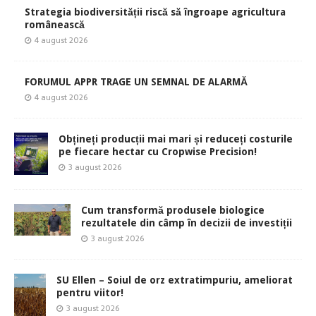
Strategia biodiversității riscă să îngroape agricultura
românească
4 august 2026
FORUMUL APPR TRAGE UN SEMNAL DE ALARMĂ
4 august 2026
Obțineți producții mai mari și reduceți costurile
pe fiecare hectar cu Cropwise Precision!
3 august 2026
Cum transformă produsele biologice
rezultatele din câmp în decizii de investiții
3 august 2026
SU Ellen – Soiul de orz extratimpuriu, ameliorat
pentru viitor!
3 august 2026