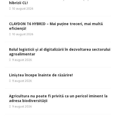
hibrizii CL!
10 august 2026
CLAYDON T6 HYBRID – Mai puține treceri, mai multă
eficiență!
10 august 2026
Rolul logisticii și al digitalizării în dezvoltarea sectorului
agroalimentar
9 august 2026
Liniștea începe înainte de răsărire!
9 august 2026
Agricultura nu poate fi privită ca un pericol iminent la
adresa biodiversității
9 august 2026