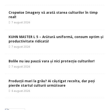
Cropwise Imagery vă arată starea culturilor în timp
real!
7 august 2026
KUHN MASTER L 5 – Arătură uniformă, consum optim și
productivitate ridicată!
7 august 2026
Bolile nu iau pauză vara și nici protecția culturilor!
7 august 2026
Producții mari la grâu? Ai câștigat recolta, dar poți
pierde startul culturii următoare
6 august 2026