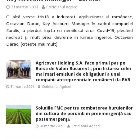
31 martie 2021
Cotidianul Agricol
O altă veste tristă a îndurerat agribusiness-ul românesc,
Octavian Darac, Key Account Manager în cadrul companiei
Euralis, a pierdut lupta cu nemilosul virus Covid-19, plecând
nedrept şi mult prea devreme în lumea îngerilor. Octavian
Darac,
[citește mai mult]
Agricover Holding S.A. face primul pas pe
Bursa de Valori București, prin listarea celei
mai mari emisiuni de obligațiuni a unei
companii antreprenoriale românești la BVB
31 martie 2021
Cotidianul Agricol
Soluțiile FMC pentru combaterea buruienilor
din cultura de porumb în preemergență sau
postemergență
31 martie 2021
Cotidianul Agricol