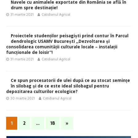
Navele cu animalele exportate din România se află în
drum spre destinație!
31 martie 2021
Cotidianul Agricol
Proiectele studenților peisagiști prind contur în Parcul
dendrologic USAMV București ,,Dezvoltarea și
consolidarea comunității culturale locale – instalații
funcționale de loisir”!
31 martie 2021
Cotidianul Agricol
Ce spun procesatorii de ulei după ce au stocat semințe
în silobag şi de ce este ideal silobagul pentru
depozitarea culturilor ecologice?
30 martie 2021
Cotidianul Agricol
1
2
…
18
»