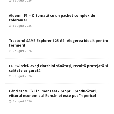
6 august 2026
Aldemir F1 – O tomată cu un pachet complex de
toleranțe!
6 august 2026
Tractorul SAME Explorer 125 GS -Alegerea ideală pentru
fermieri!
6 august 2026
Cu Switch® aveți ciorchini sănătoși, recoltă protejată și
calitate asigurată!
5 august 2026
Când statul își falimentează propriii producători,
viitorul economic al României este pus în pericol
5 august 2026