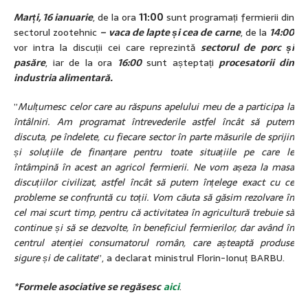
Marți, 16 ianuarie
, de la ora
11:00
sunt programați fermierii din
sectorul zootehnic
– vaca de lapte și cea de carne
, de la
14:00
vor intra la discuții cei care reprezintă
sectorul de
porc și
pasăre
, iar de la ora
16:00
sunt așteptați
procesatorii din
industria alimentară.
”
Mulțumesc celor care au răspuns apelului meu de a participa la
întâlniri. Am programat întrevederile astfel încât să putem
discuta, pe îndelete, cu fiecare sector în parte măsurile de sprijin
și soluțiile de finanțare pentru toate situațiile pe care le
întâmpină în acest an agricol fermierii. Ne vom așeza la masa
discuțiilor civilizat, astfel încât să putem înțelege exact cu ce
probleme se confruntă cu toții. Vom căuta să găsim rezolvare în
cel mai scurt timp, pentru că activitatea în agricultură trebuie să
continue și să se dezvolte, în beneficiul fermierilor, dar având în
centrul atenției consumatorul român, care așteaptă produse
sigure și de calitate
”, a declarat ministrul Florin-Ionuț BARBU.
*Formele asociative se regăsesc
aici
.