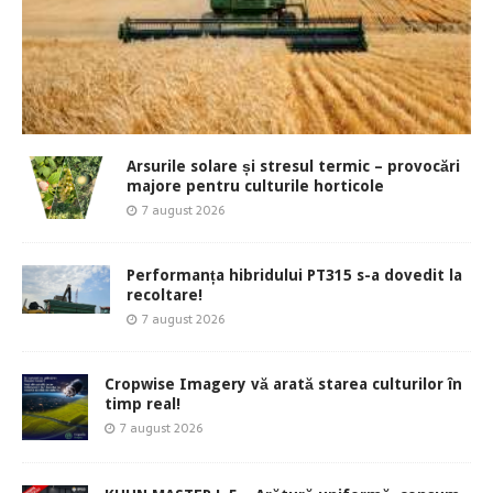
Arsurile solare și stresul termic – provocări
majore pentru culturile horticole
7 august 2026
Performanța hibridului PT315 s-a dovedit la
recoltare!
7 august 2026
Cropwise Imagery vă arată starea culturilor în
timp real!
7 august 2026