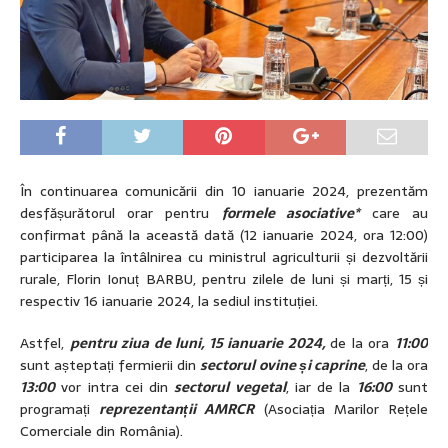
În continuarea comunicării din 10 ianuarie 2024, prezentăm
desfășurătorul orar pentru
formele asociative*
care au
confirmat până la această dată (12 ianuarie 2024, ora 12:00)
participarea la întâlnirea cu ministrul agriculturii și dezvoltării
rurale, Florin Ionuț BARBU, pentru zilele de luni și marți, 15 și
respectiv 16 ianuarie 2024, la sediul instituției.
Astfel,
pentru ziua de luni, 15 ianuarie 2024,
de la ora
11:00
sunt așteptați fermierii din
sectorul ovine și caprine
, de la ora
13:00
vor intra cei din
sectorul vegetal
, iar de la
16:00
sunt
programați
reprezentanții AMRCR
(Asociația Marilor Rețele
Comerciale din România).