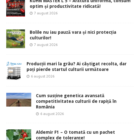
KUHN MASTER L 5 – Arătură uniformă, consum
optim și productivitate ridicată!
7 august 2026
Bolile nu iau pauză vara și nici protecția
culturilor!
7 august 2026
Producții mari la grâu? Ai câștigat recolta, dar
poți pierde startul culturii următoare
6 august 2026
Cum susține genetica avansată
competitivitatea culturii de rapiță în
România
6 august 2026
Aldemir F1 – O tomată cu un pachet
complex de toleranțe!