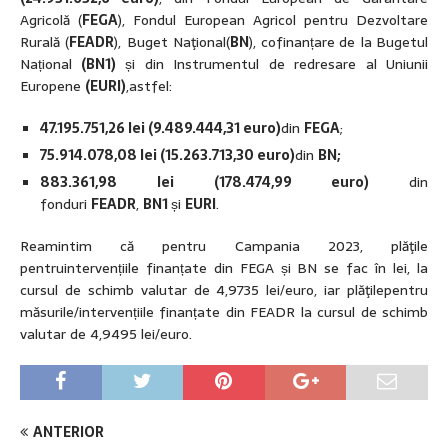
Agricolă (
FEGA
), Fondul European Agricol pentru Dezvoltare
Rurală (
FEADR
), Buget Naţional(
BN
), cofinanțare
de la
Bugetul
Național
(BN1)
și din Instrumentul de redresare al Uniunii
Europene
(EURI)
,astfel:
47.195.751,26 lei (9.489.444,31 euro)
din
FEGA
;
75.914.078,08 lei (15.263.713,30 euro)
din
BN;
883.361,98 lei (178.474,99 euro)
din
fonduri
FEADR
,
BN1
și
EURI
.
Reamintim că pentru Campania 2023, plăţile
pentruintervențiile finanțate din FEGA și BN se fac în lei, la
cursul de schimb valutar de 4,9735 lei/euro, iar plăţilepentru
măsurile/intervențiile finanțate din FEADR la cursul de schimb
valutar de 4,9495 lei/euro.
ANTERIOR