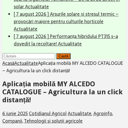
solar
Actualitate
[ 7 august 2026 ]
Arsurile solare și stresul termic –
provocări majore pentru culturile horticole
Actualitate
[ 7 august 2026 ]
Performanța hibridului PT315 s-a
dovedit la recoltare!
Actualitate
Caută
după:
Acasă
Actualitate
Aplicația mobilă MY ALCEDO CATALOGUE
– Agricultura la un click distanță!
Aplicația mobilă MY ALCEDO
CATALOGUE – Agricultura la un click
distanță!
6 iunie 2025
Cotidianul Agricol
Actualitate
,
Agroinfo
,
Companii
,
Tehnologii şi soluţii agricole