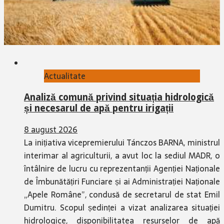
Actualitate
Analiză comună privind situația hidrologică
și necesarul de apă pentru irigații
8 august 2026
La inițiativa vicepremierului Tánczos BARNA, ministrul
interimar al agriculturii, a avut loc la sediul MADR, o
întâlnire de lucru cu reprezentanții Agenției Naționale
de Îmbunătățiri Funciare și ai Administrației Naționale
„Apele Române”, condusă de secretarul de stat Emil
Dumitru. Scopul ședinței a vizat analizarea situației
hidrologice, disponibilitatea resurselor de apă