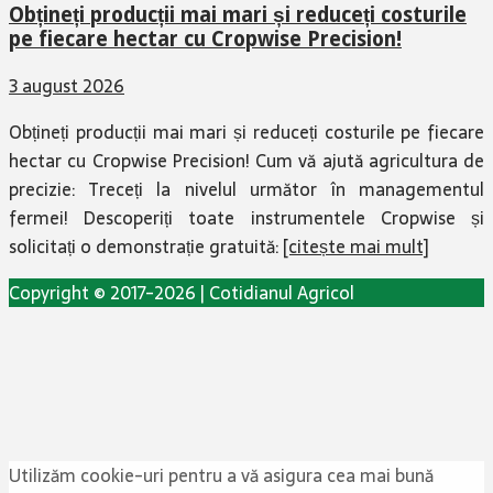
Obțineți producții mai mari și reduceți costurile
pe fiecare hectar cu Cropwise Precision!
3 august 2026
Obțineți producții mai mari și reduceți costurile pe fiecare
hectar cu Cropwise Precision! Cum vă ajută agricultura de
precizie: Treceți la nivelul următor în managementul
fermei! Descoperiți toate instrumentele Cropwise și
solicitați o demonstrație gratuită:
[citește mai mult]
Copyright © 2017-2026 | Cotidianul Agricol
Utilizăm cookie-uri pentru a vă asigura cea mai bună