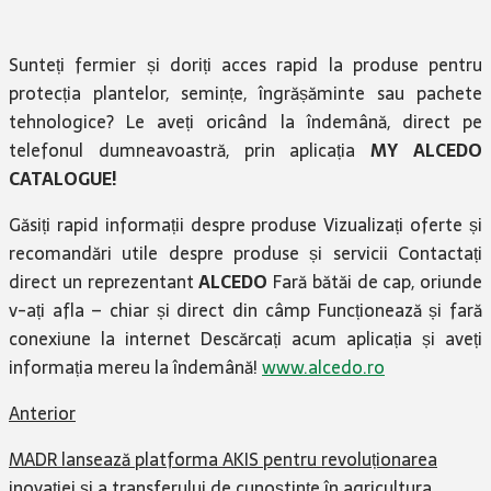
Sunteți fermier și doriți acces rapid la produse pentru
protecția plantelor, semințe, îngrășăminte sau pachete
tehnologice? Le aveți oricând la îndemână, direct pe
telefonul dumneavoastră, prin aplicația
MY ALCEDO
CATALOGUE!
Găsiți rapid informații despre produse Vizualizați oferte și
recomandări utile despre produse și servicii Contactați
direct un reprezentant
ALCEDO
Fară bătăi de cap, oriunde
v-ați afla – chiar și direct din câmp Funcționează și fară
conexiune la internet Descărcați acum aplicația și aveți
informația mereu la îndemână!
www.alcedo.ro
Anterior
MADR lansează platforma AKIS pentru revoluționarea
inovației și a transferului de cunoștințe în agricultura