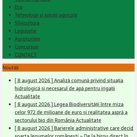
Eco
Tehnologii şi soluţii agricole
Silvicultura
Legislatie
Agroturism
Concursuri
CONTACT
Noutăți
[ 8 august 2026 ]
Analiză comună privind situația
hidrologică și necesarul de apă pentru irigații
Actualitate
[ 8 august 2026 ]
Legea Biodiversității între miza
celor 972 de milioane de euro și realitatea aspră a
sectorului bio din România
Actualitate
[ 8 august 2026 ]
Barierele administrative care decid
soarta legumelor românești – De la birou direct în