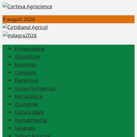
9 august 2026
Prima pagina
Actualitate
Economic
Companii
Eveniment
Vocea Fermierului
Horticultura
Zootehnie
Cultura Mare
Agroalimentar
Sanatate
Tehnici Agricole