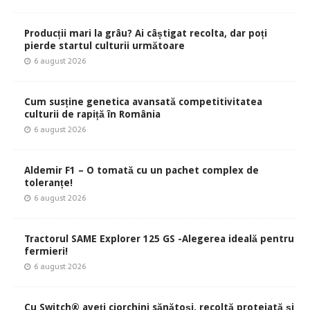
Producții mari la grâu? Ai câștigat recolta, dar poți
pierde startul culturii următoare
6 august 2026
Cum susține genetica avansată competitivitatea
culturii de rapiță în România
6 august 2026
Aldemir F1 – O tomată cu un pachet complex de
toleranțe!
6 august 2026
Tractorul SAME Explorer 125 GS -Alegerea ideală pentru
fermieri!
6 august 2026
Cu Switch® aveți ciorchini sănătoși, recoltă protejată și