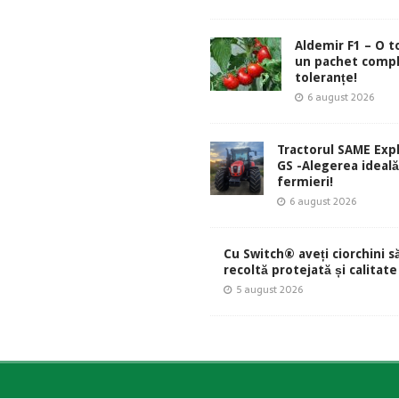
Aldemir F1 – O 
un pachet comp
toleranțe!
6 august 2026
Tractorul SAME Exp
GS -Alegerea ideal
fermieri!
6 august 2026
Cu Switch® aveți ciorchini s
recoltă protejată și calitate
5 august 2026