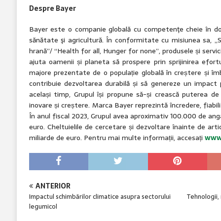
Despre Bayer
Bayer este o companie globală cu competenţe cheie în domen
sănătate şi agricultură. În conformitate cu misiunea sa, „
hrană”/ “Health for all, Hunger for none”, produsele și servi
ajuta oamenii și planeta să prospere prin sprijinirea efortu
majore prezentate de o populație globală în creștere și îm
contribuie dezvoltarea durabilă și să genereze un impact p
același timp, Grupul își propune să-și crească puterea de 
inovare și creștere. Marca Bayer reprezintă încredere, fiabili
În anul fiscal 2023, Grupul avea aproximativ 100.000 de angaj
euro. Cheltuielile de cercetare și dezvoltare înainte de artic
miliarde de euro. Pentru mai multe informații, accesați
www
ANTERIOR
Impactul schimbărilor climatice asupra sectorului
Tehnologii, 
legumicol