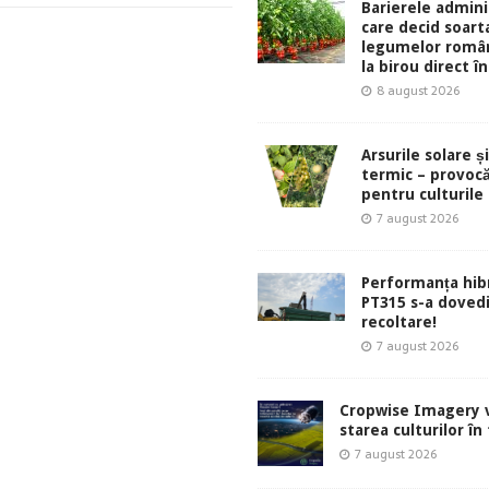
Barierele admini
care decid soart
legumelor român
la birou direct în
8 august 2026
Arsurile solare ș
termic – provocă
pentru culturile
7 august 2026
Performanța hibr
PT315 s-a dovedi
recoltare!
7 august 2026
Cropwise Imagery v
starea culturilor în
7 august 2026