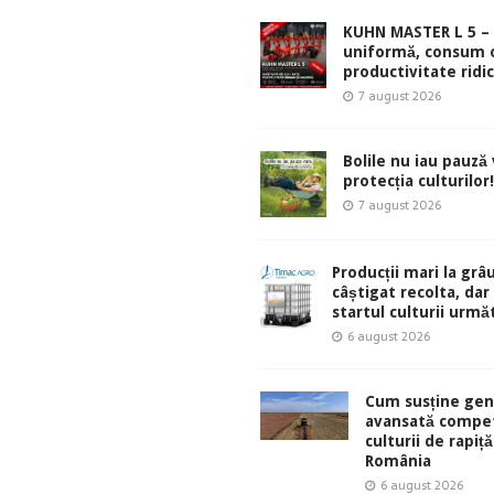
KUHN MASTER L 5 – 
uniformă, consum 
productivitate ridic
7 august 2026
Bolile nu iau pauză v
protecția culturilor!
7 august 2026
Producții mari la grâu
câștigat recolta, dar
startul culturii urmă
6 august 2026
Cum susține gen
avansată compet
culturii de rapiță
România
6 august 2026