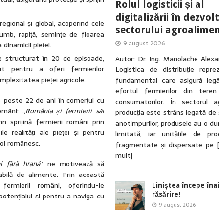
Rolul logisticii și al
digitalizării în dezvol
 regional și global, acoperind cele
sectorului agroalime
rumb, rapiță, semințe de floarea
9 august 2026
 dinamicii pieței.
ne structurat în 20 de episoade,
Autor: Dr. Ing. Manolache Alex
put pentru a oferi fermierilor
Logistica de distribuție reprez
plexitatea pieței agricole.
fundamental care asigură legă
efortul fermierilor din tere
e peste 22 de ani în comerțul cu
consumatorilor. În sectorul ag
omâni: „
România și fermierii săi
producția este strâns legată de
mn sprijină fermierii români prin
anotimpurilor, produsele au o du
le realități ale pieței și pentru
limitată, iar unitățile de pro
col românesc.
fragmentate și dispersate pe
mult]
ni fără hrană
” ne motivează să
abilă de alimente. Prin această
ermierii români, oferindu-le
Liniștea începe îna
răsărire!
potențialul și pentru a naviga cu
9 august 2026