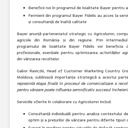
Beneficii noi în programul de loialitate Bayer pentru ac
Fermierii din programul Bayer Fidelis au acces la servi
și consultanță de înaltă calitate
Bayer anunță parteneriatul strategic cu Agricolumn, compan
agricole din România și din regiune. Prin intermediul
programului de loialitate Bayer Fidelis vor beneficia
profesionale, esențiale pentru optimizarea activităților agr
din vânzarea recoltelor.
Gabor Raviczki, Head of Customer Marketing Country Gro
Moldova, subliniază importanța strategică a acestui parte
reprezintă etapa finală în procesul de comercializare a reco
pentru vânzare poate influența semnificativ succesul încheierii
Serviciile oferite în colaborare cu Agricolumn includ:
Consultanță individuală pentru analiza contextului d
optim și a prețurilor de vânzare pentru diferite tipuri 
Suport în mediere pentru situațiile de default contract