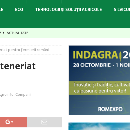
LE
ECO
TEHNOLOGII ŞI SOLUŢII AGRICOLE
SILVIC
e!
ACTUALITATE
 un pericol iminent la adresa biodiversității
ACTUALITATE
riat pentru fermierii români
idrologică și necesarul de apă pentru irigații
ACTUALITATE
elor 972 de milioane de euro și realitatea aspră a sectorului bio din
teneriat
i în dezvoltarea sectorului agroalimentar
ACTUALITATE
Agroinfo
,
Companii