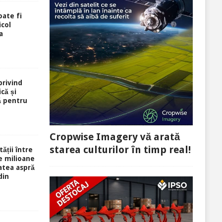
oate fi
icol
a
privind
ică și
ă pentru
Cropwise Imagery vă arată
starea culturilor în timp real!
ății între
e milioane
tatea aspră
din