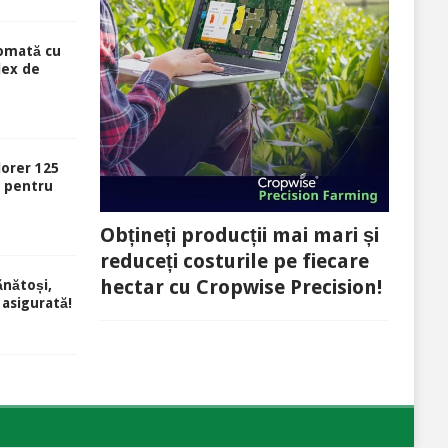
tomată cu
lex de
lorer 125
ă pentru
Obțineți producții mai mari și
reduceți costurile pe fiecare
hectar cu Cropwise Precision!
ănătoși,
 asigurată!