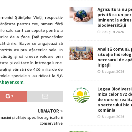
Agricultura nu p
privită ca un per
iul Ştiinţelor Vieţii, respectiv
iminent la adres
Sănătate pentru toți, nimeni fără
biodiversității
ciile sale sunt concepute pentru a
9 august 2026
rilor de a face față provocărilor
bătrânire. Bayer se angajează să
ozitiv asupra afacerilor sale. În
Analiză comună 
situația hidrolog
câștig și să creeze valoare prin
necesarul de ap
tate și calitate în întreaga lume.
irigații
ați și vânzări de 47,6 miliarde de
8 august 2026
olele speciale s-au ridicat la 5,8
.bayer.com
.
Legea Biodiversit
miza celor 972 d
de euro și reali
a sectorului bio 
România
URMĂTOR
8 august 2026
mașini și utilaje specifice agriculturii
conservative