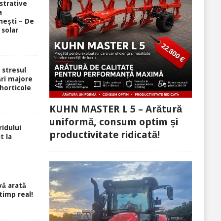
strative
a
ești – De
 solar
i stresul
ri majore
 horticole
KUHN MASTER L 5 – Arătură
uniformă, consum optim și
idului
productivitate ridicată!
t la
ă arată
 timp real!