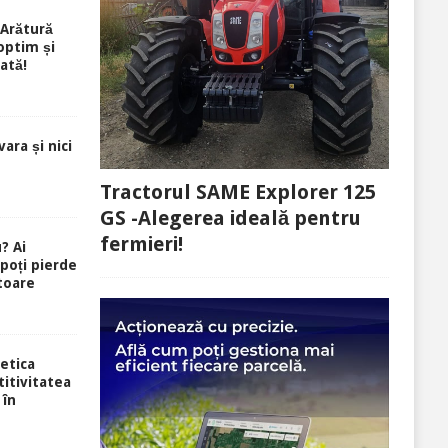
Arătură
optim și
ată!
ara și nici
Tractorul SAME Explorer 125
GS -Alegerea ideală pentru
fermieri!
? Ai
 poți pierde
toare
etica
itivitatea
 în