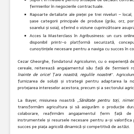
fermierilor în negocierile contractuale.
Rapoarte detaliate ale pieței pe trei niveluri – local,
șase categorii principale de produse (grâu, orz, po
soarelui și soia), oferind o viziune cuprinzătoare asupra
Acces la Masterclass în Agribusiness: un curs onli
disponibil printr-o platformă securizată, conce
cunoștințele necesare pentru a naviga cu succes în com
Cezar Gheorghe, fondatorul Agricolumn, cu o experiență d
cereale, reiterează angajamentul său față de fermierii r
înainte de orice! Țara noastră, regulile noastre
!”. Agricolu
furnizarea de soluții și strategii pentru adaptarea la noi
protejarea intereselor acestora, precum și a sectorului agri
La Bayer, misiunea noastră „
Sănătate pentru toți, nime
transformăm agricultura și să asigurăm o producție dur
colaborare, reafirmăm angajamentul ferm față de f
instrumentele și resursele necesare pentru a-și valorifica 
succes pe piața agricolă dinamică și competitivă de astăzi.