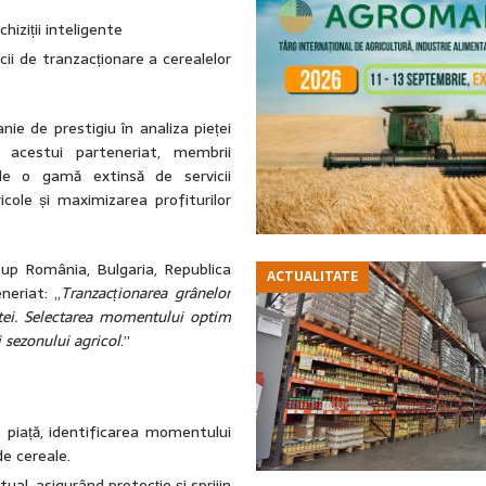
hiziții inteligente
cii de tranzacționare a cerealelor
ie de prestigiu în analiza pieței
 acestui parteneriat, membrii
 de o gamă extinsă de servicii
icole și maximizarea profiturilor
up România, Bulgaria, Republica
ACTUALITATE
neriat: „
Tranzacționarea grânelor
ltei. Selectarea momentului optim
 sezonului agricol
.”
e piață, identificarea momentului
de cereale.
ual, asigurând protecție și sprijin