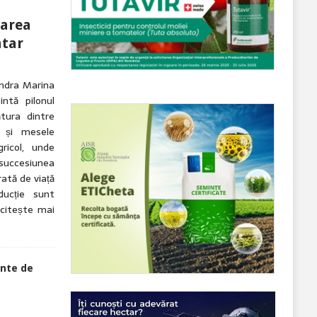
tarea
ntar
andra Marina
intă pilonul
tura dintre
n și mesele
ricol, unde
 succesiunea
rată de viață
ducție sunt
[citește mai
inte de