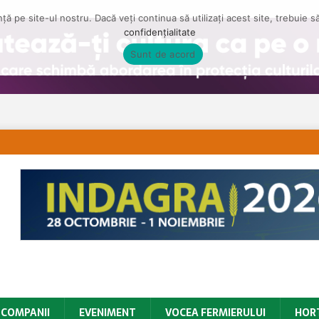
ă pe site-ul nostru. Dacă veți continua să utilizați acest site, trebuie 
confidențialitate
Sunt de acord
COMPANII
EVENIMENT
VOCEA FERMIERULUI
HOR