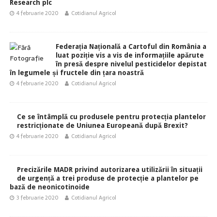
Research plc
4 februarie 2020
Cotidianul Agricol
Federația Națională a Cartoful din România a
luat poziție vis a vis de informațiile apărute
în presă despre nivelul pesticidelor depistat
în legumele și fructele din țara noastră
4 februarie 2020
Cotidianul Agricol
Ce se întâmplă cu produsele pentru protecția plantelor
restricționate de Uniunea Europeană după Brexit?
4 februarie 2020
Cotidianul Agricol
Precizările MADR privind autorizarea utilizării în situații
de urgență a trei produse de protecție a plantelor pe
bază de neonicotinoide
3 februarie 2020
Cotidianul Agricol