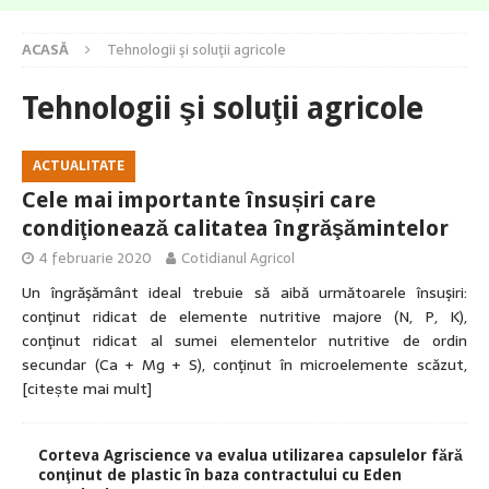
ACASĂ
Tehnologii şi soluţii agricole
Tehnologii şi soluţii agricole
ACTUALITATE
Cele mai importante însușiri care
condiţionează calitatea îngrăşămintelor
4 februarie 2020
Cotidianul Agricol
Un îngrăşământ ideal trebuie să aibă următoarele însuşiri:
conţinut ridicat de elemente nutritive majore (N, P, K),
conţinut ridicat al sumei elementelor nutritive de ordin
secundar (Ca + Mg + S), conţinut în microelemente scăzut,
[citește mai mult]
Corteva Agriscience va evalua utilizarea capsulelor fără
conţinut de plastic în baza contractului cu Eden