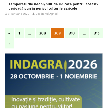
Temperaturile neobișnuit de ridicate pentru această
perioadă pun în pericol culturile agricole
31 ianuarie 2020
Cotidianul Agricol
«
1
…
308
309
310
…
316
»