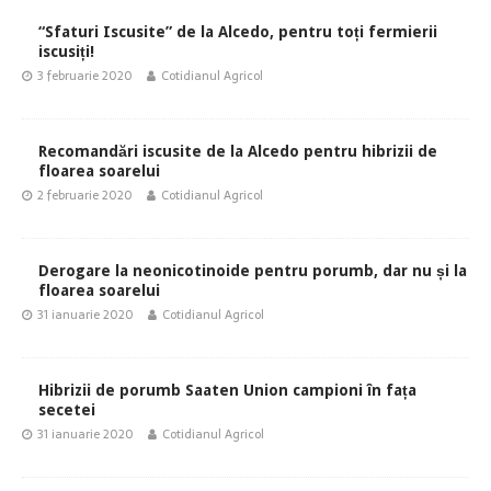
“Sfaturi Iscusite” de la Alcedo, pentru toți fermierii
iscusiți!
3 februarie 2020
Cotidianul Agricol
Recomandări iscusite de la Alcedo pentru hibrizii de
floarea soarelui
2 februarie 2020
Cotidianul Agricol
Derogare la neonicotinoide pentru porumb, dar nu și la
floarea soarelui
31 ianuarie 2020
Cotidianul Agricol
Hibrizii de porumb Saaten Union campioni în fața
secetei
31 ianuarie 2020
Cotidianul Agricol