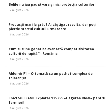
Bolile nu iau pauză vara și nici protecția culturilor!
7 august 2026
Producții mari la grâu? Ai câștigat recolta, dar poți
pierde startul culturii următoare
6 august 2026
Cum susține genetica avansată competitivitatea
culturii de rapiță în România
6 august 2026
Aldemir F1 – O tomată cu un pachet complex de
toleranțe!
6 august 2026
Tractorul SAME Explorer 125 GS -Alegerea ideală pentru
fermieri!
6 august 2026