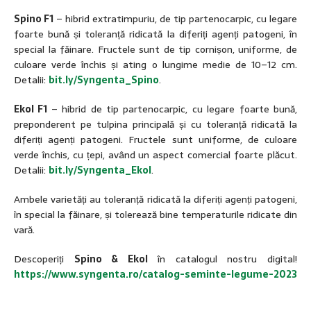
Spino F1
– hibrid extratimpuriu, de tip partenocarpic, cu legare
foarte bună și toleranță ridicată la diferiți agenți patogeni, în
special la făinare. Fructele sunt de tip cornișon, uniforme, de
culoare verde închis și ating o lungime medie de 10–12 cm.
Detalii:
bit.ly/Syngenta_Spino
.
Ekol F1
– hibrid de tip partenocarpic, cu legare foarte bună,
preponderent pe tulpina principală și cu toleranță ridicată la
diferiți agenți patogeni. Fructele sunt uniforme, de culoare
verde închis, cu țepi, având un aspect comercial foarte plăcut.
Detalii:
bit.ly/Syngenta_Ekol
.
Ambele varietăți au toleranță ridicată la diferiți agenți patogeni,
în special la făinare, și tolerează bine temperaturile ridicate din
vară.
Descoperiți
Spino & Ekol
în catalogul nostru digital!
https://www.syngenta.ro/catalog-seminte-legume-2023