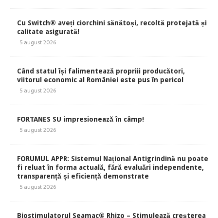
Cu Switch® aveți ciorchini sănătoși, recoltă protejată și
calitate asigurată!
5 august 2026
Când statul își falimentează propriii producători,
viitorul economic al României este pus în pericol
5 august 2026
FORTANES SU impresionează în câmp!
5 august 2026
FORUMUL APPR: Sistemul Național Antigrindină nu poate
fi reluat în forma actuală, fără evaluări independente,
transparență și eficiență demonstrate
5 august 2026
Biostimulatorul Seamac® Rhizo – Stimulează creșterea