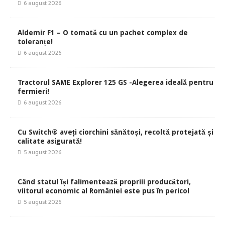
6 august 2026
Aldemir F1 – O tomată cu un pachet complex de
toleranțe!
6 august 2026
Tractorul SAME Explorer 125 GS -Alegerea ideală pentru
fermieri!
6 august 2026
Cu Switch® aveți ciorchini sănătoși, recoltă protejată și
calitate asigurată!
5 august 2026
Când statul își falimentează propriii producători,
viitorul economic al României este pus în pericol
5 august 2026