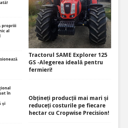
rată!
 propriii
ic al
l
Tractorul SAME Explorer 125
sionează
GS -Alegerea ideală pentru
fermieri!
ional
uat în
Obțineți producții mai mari și
 și
reduceți costurile pe fiecare
hectar cu Cropwise Precision!