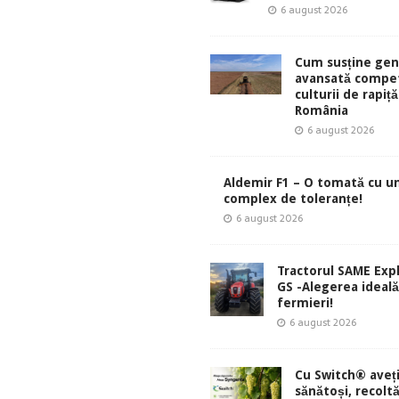
6 august 2026
Cum susține gen
avansată compet
culturii de rapiță
România
6 august 2026
Aldemir F1 – O tomată cu u
complex de toleranțe!
6 august 2026
Tractorul SAME Exp
GS -Alegerea ideal
fermieri!
6 august 2026
Cu Switch® aveți
sănătoși, recolt