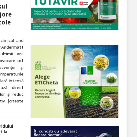
sul
jore
cole
echnical and
ndermatt
ltimii ani,
rovocare tot
cvenței și
Temperaturile
lară intensă
ază direct
lor și reduc
ctiv
[citește
idului
t la