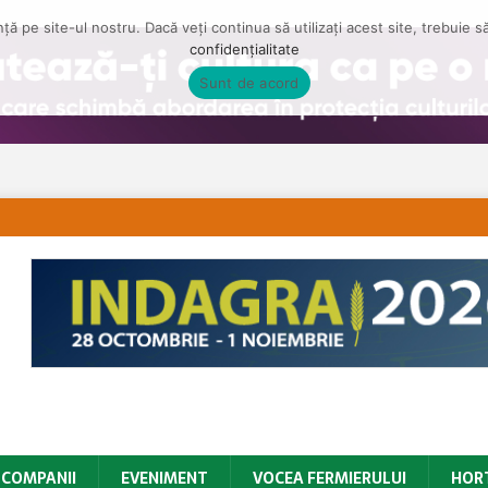
ă pe site-ul nostru. Dacă veți continua să utilizați acest site, trebuie 
confidențialitate
Sunt de acord
COMPANII
EVENIMENT
VOCEA FERMIERULUI
HOR