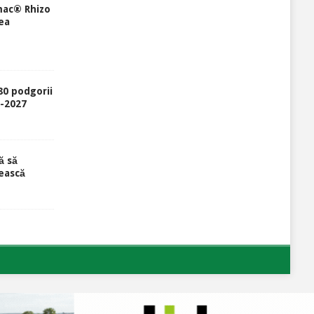
mac® Rhizo
ea
80 podgorii
6-2027
ă să
ească