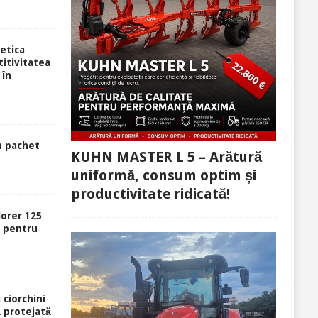
etica
itivitatea
 în
n pachet
KUHN MASTER L 5 – Arătură
uniformă, consum optim și
productivitate ridicată!
lorer 125
ă pentru
 ciorchini
ă protejată