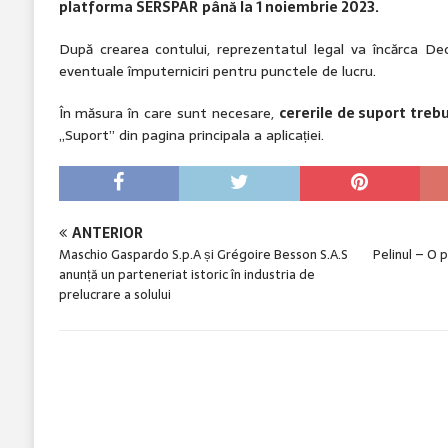
platforma SERSPAR
până la 1 noiembrie 2023.
După crearea contului, reprezentatul legal va încărca Dec
eventuale împuterniciri pentru punctele de lucru.
În măsura în care sunt necesare,
cererile de suport treb
„Suport” din pagina principala a aplicației.
ANTERIOR
Maschio Gaspardo S.p.A și Grégoire Besson S.A.S
Pelinul – O 
anunță un parteneriat istoric în industria de
prelucrare a solului