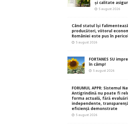
și calitate asigu
5 august 2026
Când statul își falimentează
producători, viitorul econom
României este pus în perico
5 august 2026
FORTANES SU impre
în câmp!
5 august 2026
FORUMUL APPR: Sistemul Naț
Antigrindină nu poate fi rel
forma actuală, fără evaluări
independente, transparență
eficiență demonstrate
5 august 2026