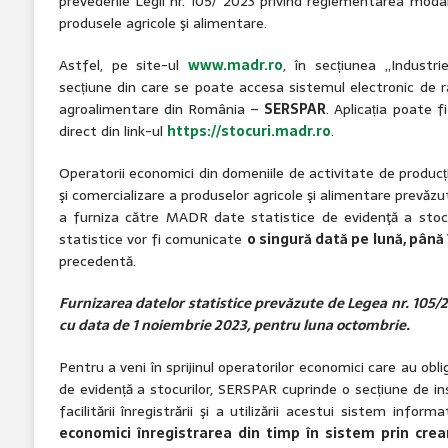
prevederile Legii nr. 105/ 2023 privind reglementarea modali
produsele agricole şi alimentare.
Astfel, pe site-ul
www.madr.ro
, în secțiunea „Industr
secțiune din care se poate accesa sistemul electronic de r
agroalimentare din România –
SERSPAR
. Aplicația poate
direct din link-ul
https://stocuri.madr.ro
.
Operatorii economici din domeniile de activitate de producți
şi comercializare a produselor agricole şi alimentare prevăzut
a furniza către MADR date statistice de evidenţă a stocu
statistice vor fi comunicate
o singură dată pe lună, până î
precedentă.
Furnizarea datelor statistice prevăzute de Legea nr. 105/
cu data de 1 noiembrie 2023, pentru luna octombrie.
Pentru a veni în sprijinul operatorilor economici care au obli
de evidență a stocurilor, SERSPAR cuprinde o secțiune de ins
facilitării înregistrării şi a utilizării acestui sistem informa
economici înregistrarea din timp în sistem prin crear