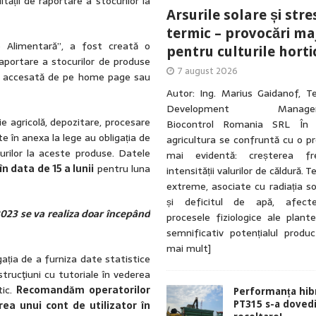
tății de raportare a stocurilor la
Arsurile solare și stre
termic – provocări ma
ie Alimentară”, a fost creată o
pentru culturile horti
aportare a stocurilor de produse
7 august 2026
 fi accesată de pe home page sau
Autor: Ing. Marius Gaidanof, T
Development ManagerA
e agricolă, depozitare, procesare
Biocontrol Romania SRL În u
e în anexa la lege au obligația de
agricultura se confruntă cu o p
rilor la aceste produse. Datele
mai evidentă: creșterea fre
n data de 15 a lunii
pentru luna
intensității valurilor de căldură. 
extreme, asociate cu radiația so
și deficitul de apă, afecte
2023 se va realiza doar începând
procesele fiziologice ale plante
semnificativ potențialul produ
mai mult]
gația de a furniza date statistice
trucţiuni cu tutoriale în vederea
tic.
Recomandăm operatorilor
Performanța hibr
ea unui cont de utilizator în
PT315 s-a dovedi