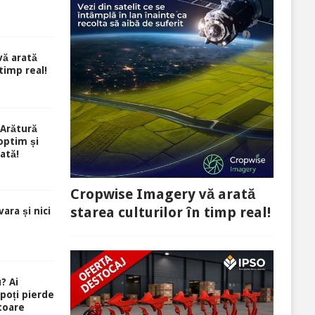
ă arată
 timp real!
Arătură
optim și
ată!
Cropwise Imagery vă arată
starea culturilor în timp real!
ara și nici
? Ai
 poți pierde
toare