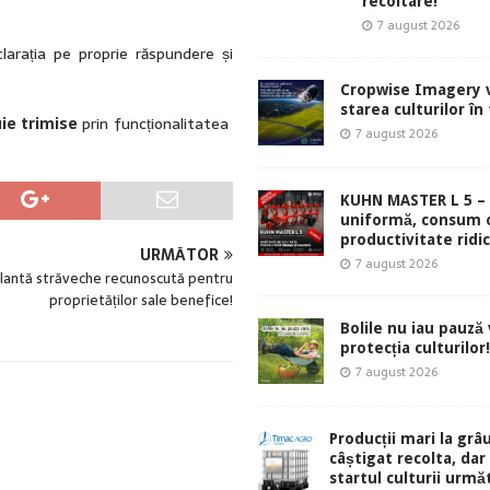
recoltare!
7 august 2026
larația pe proprie răspundere și
Cropwise Imagery v
starea culturilor în
uie trimise
prin funcționalitatea
7 august 2026
KUHN MASTER L 5 – 
uniformă, consum 
productivitate ridic
URMĂTOR
7 august 2026
plantă străveche recunoscută pentru
proprietăților sale benefice!
Bolile nu iau pauză v
protecția culturilor!
7 august 2026
Producții mari la grâu
câștigat recolta, dar
startul culturii urmă