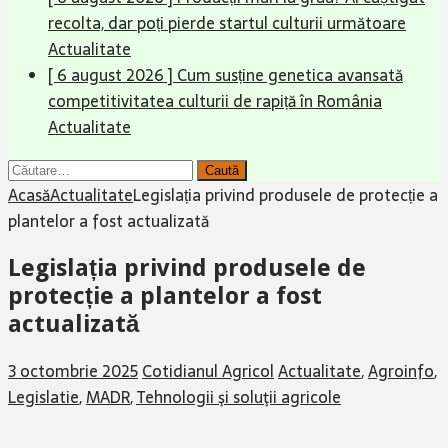
recolta, dar poți pierde startul culturii următoare
Actualitate
[ 6 august 2026 ]
Cum susține genetica avansată
competitivitatea culturii de rapiță în România
Actualitate
Caută
după:
Acasă
Actualitate
Legislația privind produsele de protecție a
plantelor a fost actualizată
Legislația privind produsele de
protecție a plantelor a fost
actualizată
3 octombrie 2025
Cotidianul Agricol
Actualitate
,
Agroinfo
,
Legislatie
,
MADR
,
Tehnologii şi soluţii agricole