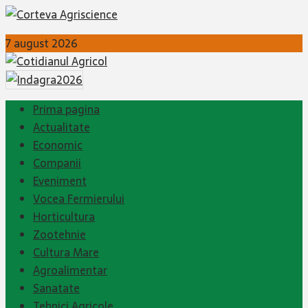
7 august 2026
Prima pagina
Actualitate
Economic
Companii
Eveniment
Vocea Fermierului
Horticultura
Zootehnie
Cultura Mare
Agroalimentar
Sanatate
Tehnici Agricole