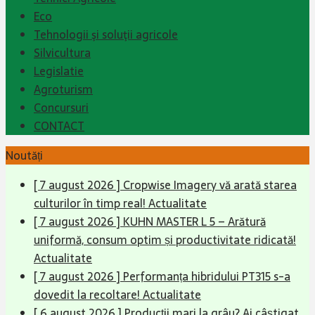
Eco
Tehnologii şi soluţii agricole
Silvicultura
Legislatie
Agroturism
Concursuri
CONTACT
Noutăți
[ 7 august 2026 ]
Cropwise Imagery vă arată starea
culturilor în timp real!
Actualitate
[ 7 august 2026 ]
KUHN MASTER L 5 – Arătură
uniformă, consum optim și productivitate ridicată!
Actualitate
[ 7 august 2026 ]
Performanța hibridului PT315 s-a
dovedit la recoltare!
Actualitate
[ 6 august 2026 ]
Producții mari la grâu? Ai câștigat