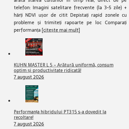
arată starea culturilor în timp real, direct de pe
telefon: Imagini satelitare frecvente (la 3-5 zile) +
hărți NDVI ușor de citit Depistați rapid zonele cu
probleme și trimiteți rapoarte pe loc Comparați
performanța
[citește mai mult]
KUHN MASTER L 5 – Arătură uniformă, consum
optim și productivitate ridicată!
7 august 2026
Performanța hibridului PT315 s-a dovedit la
recoltare!
7 august 2026