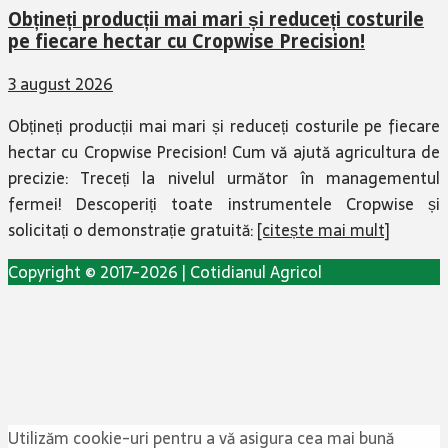
Obțineți producții mai mari și reduceți costurile
pe fiecare hectar cu Cropwise Precision!
3 august 2026
Obțineți producții mai mari și reduceți costurile pe fiecare
hectar cu Cropwise Precision! Cum vă ajută agricultura de
precizie: Treceți la nivelul următor în managementul
fermei! Descoperiți toate instrumentele Cropwise și
solicitați o demonstrație gratuită:
[citește mai mult]
Copyright © 2017-2026 | Cotidianul Agricol
Utilizăm cookie-uri pentru a vă asigura cea mai bună