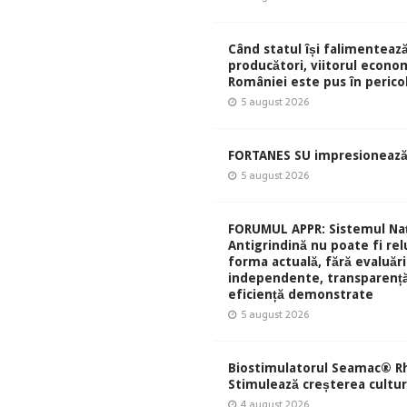
Când statul își falimentează
producători, viitorul econom
României este pus în perico
5 august 2026
FORTANES SU impresionează
5 august 2026
FORUMUL APPR: Sistemul Naț
Antigrindină nu poate fi rel
forma actuală, fără evaluări
independente, transparență
eficiență demonstrate
5 august 2026
Biostimulatorul Seamac® Rh
Stimulează creșterea culturi
4 august 2026