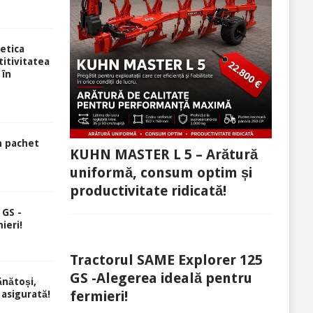
etica
itivitatea
 în
n pachet
KUHN MASTER L 5 – Arătură
uniformă, consum optim și
productivitate ridicată!
 GS -
ieri!
Tractorul SAME Explorer 125
GS -Alegerea ideală pentru
ănătoși,
fermieri!
 asigurată!