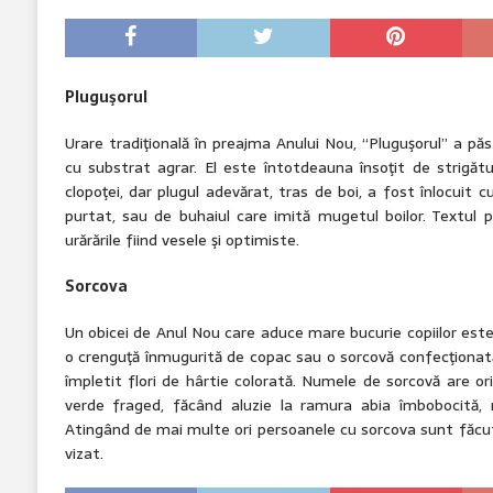
Pluguşorul
Urare tradiţională în preajma Anului Nou, “Pluguşorul” a păs
cu substrat agrar. El este întotdeauna însoţit de strigătu
clopoţei, dar plugul adevărat, tras de boi, a fost înlocuit 
purtat, sau de buhaiul care imită mugetul boilor. Textul p
urărările fiind vesele şi optimiste.
Sorcova
Un obicei de Anul Nou care aduce mare bucurie copiilor est
o crenguţă înmugurită de copac sau o sorcovă confecţionată 
împletit flori de hârtie colorată. Numele de sorcovă are or
verde fraged, făcând aluzie la ramura abia îmbobocită, r
Atingând de mai multe ori persoanele cu sorcova sunt făcute
vizat.