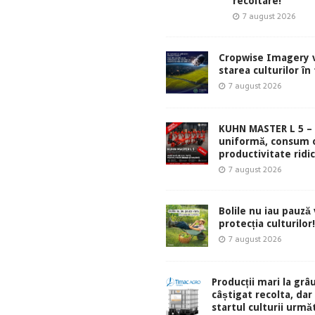
recoltare!
7 august 2026
Cropwise Imagery v
starea culturilor în
7 august 2026
KUHN MASTER L 5 – 
uniformă, consum 
productivitate ridic
7 august 2026
Bolile nu iau pauză v
protecția culturilor!
7 august 2026
Producții mari la grâu
câștigat recolta, dar
startul culturii urmă