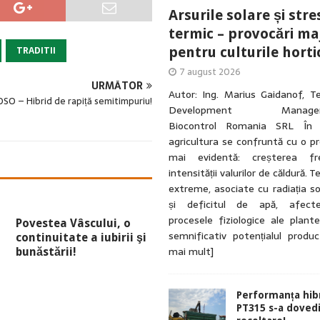
Arsurile solare și stre
termic – provocări ma
TRADITII
pentru culturile horti
7 august 2026
URMĂTOR
Autor: Ing. Marius Gaidanof, T
SO – Hibrid de rapiță semitimpuriu!
Development ManagerA
Biocontrol Romania SRL În u
agricultura se confruntă cu o p
mai evidentă: creșterea fre
intensității valurilor de căldură. 
extreme, asociate cu radiația so
și deficitul de apă, afecte
procesele fiziologice ale plante
Povestea Vâscului, o
semnificativ potențialul produ
continuitate a iubirii şi
mai mult]
bunăstării!
Performanța hibr
PT315 s-a dovedi