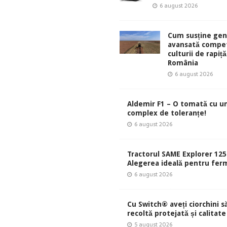
6 august 2026
Cum susține gen
avansată compet
culturii de rapiță
România
6 august 2026
Aldemir F1 – O tomată cu u
complex de toleranțe!
6 august 2026
Tractorul SAME Explorer 125
Alegerea ideală pentru ferm
6 august 2026
Cu Switch® aveți ciorchini s
recoltă protejată și calitate
5 august 2026