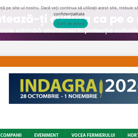
ă pe site-ul nostru. Dacă veți continua să utilizați acest site, trebuie 
confidențialitate
Sunt de acord
COMPANII
EVENIMENT
VOCEA FERMIERULUI
HOR