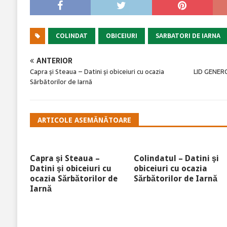
COLINDAT
OBICEIURI
SARBATORI DE IARNA
ANTERIOR
Capra şi Steaua – Datini şi obiceiuri cu ocazia
LID GENERO
Sărbătorilor de Iarnă
ARTICOLE ASEMĂNĂTOARE
Capra şi Steaua –
Colindatul – Datini şi
Datini şi obiceiuri cu
obiceiuri cu ocazia
ocazia Sărbătorilor de
Sărbătorilor de Iarnă
Iarnă