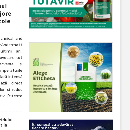
sul
jore
cole
echnical and
ndermatt
ltimii ani,
rovocare tot
cvenței și
Temperaturile
lară intensă
ază direct
lor și reduc
ctiv
[citește
idului
t la