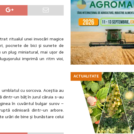
trat ritualul unei invocări magice
ri, pocnete de bici şi sunete de
cu un plug miniatural, mai uşor de
luguşorului imprimă un ritm vioi,
ACTUALITATE
e umblatul cu sorcova. Aceştia au
dintr-un băţ în jurul căruia s-au
iginea în cuvântul bulgar surov –
uptă odinioară dintr-un arbore.
 urări de bine şi bunăstare celui