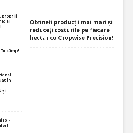
 propriii
Obțineți producții mai mari și
ic al
l
reduceți costurile pe fiecare
hectar cu Cropwise Precision!
 în câmp!
ional
uat în
 și
izo –
lor!