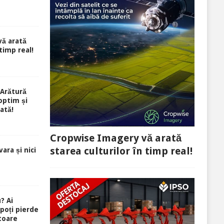
ă arată
 timp real!
Arătură
optim și
ată!
Cropwise Imagery vă arată
starea culturilor în timp real!
ara și nici
? Ai
 poți pierde
toare