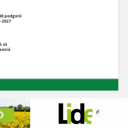
80 podgorii
6-2027
ă să
ească