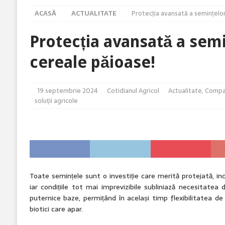
ACTUALITATE
ACASĂ
ACTUALITATE
Protecția avansată a semințelo
[ 8 august 2026 ]
Barierele administrative care deci
[ 7 august 2026 ]
Arsurile solare și stresul termic – 
Protecția avansată a sem
[ 7 august 2026 ]
Performanța hibridului PT315 s-a d
cereale păioase!
[ 7 august 2026 ]
Cropwise Imagery vă arată starea cu
19 septembrie 2024
Cotidianul Agricol
Actualitate
,
Compa
soluţii agricole
Toate semințele sunt o investiție care merită protejată, inc
iar condițiile tot mai imprevizibile subliniază necesitate
puternice baze, permițând în același timp flexibilitatea de a
biotici care apar.