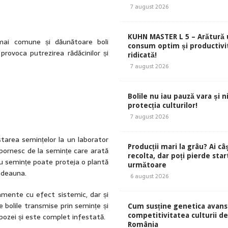
7 august 2026
KUHN MASTER L 5 – Arătură 
mai comune și dăunătoare boli
consum optim și productivi
rovoca putrezirea rădăcinilor și
ridicată!
7 august 2026
Bolile nu iau pauză vara și ni
protecția culturilor!
7 august 2026
starea semințelor la un laborator
Producții mari la grâu? Ai câ
 pornesc de la semințe care arată
recolta, dar poți pierde start
ru semințe poate proteja o plantă
următoare
otdeauna.
6 august 2026
mente cu efect sistemic, dar și
 bolile transmise prin semințe și
Cum susține genetica avans
pozei și este complet infestată.
competitivitatea culturii de 
România