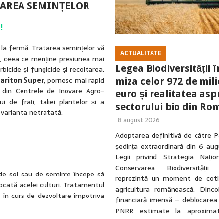
TAREA SEMINȚELOR
!
e la fermă. Tratarea semințelor vă
ACTUALITATE
ă, ceea ce menține presiunea mai
Legea Biodiversității î
rbicide și fungicide și recoltarea.
ariton Super
, pornesc mai rapid
miza celor 972 de mil
 din Centrele de Inovare Agro-
euro și realitatea asp
 de frați, taliei plantelor și a
sectorului bio din Ro
 varianta netratată.
8 august 2026
Adoptarea definitivă de către P
ședința extraordinară din 6 au
Legii privind Strategia Națio
Conservarea Biodiversității
de sol sau de semințe începe să
reprezintă un moment de coti
ocată acelei culturi. Tratamentul
agricultura românească. Dinc
 în curs de dezvoltare împotriva
financiară imensă – deblocarea
PNRR estimate la aproxima