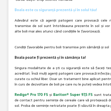
Boala este cu siguranță prezentă și în solul tău!
Adevărul este că agenții patogeni care provoacă cele 
transmise de sol sunt întotdeauna prezente în sol și vor p
alte boli mai ales atunci când condițiile le favorizează.
Condiții favorabile pentru boli transmise prin sămânță și sol
Boala poate fi prezentă și în sămânța ta!
Singura modalitate de a ști cu siguranță este să faceți te
acreditat. Însă mulți agenți patogeni care provoacă infecția
curate cu ochiul liber. Doar un tratament bine aplicat pent
în curs de dezvoltare de boli pe care nu le puteți vedea înt
Redigo® Pro 170 FS
și
Bariton® Super 97,5 FS
sunt trata
de contact pentru semințe de cereale care vă protejează de
sol. Proba de semințe netratate poate fi văzută în dreapta 