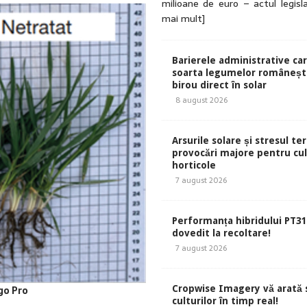
milioane de euro – actul legisl
mai mult]
Barierele administrative ca
soarta legumelor românești
birou direct în solar
8 august 2026
Arsurile solare și stresul te
provocări majore pentru cul
horticole
7 august 2026
Performanța hibridului PT31
dovedit la recoltare!
7 august 2026
go Pro
Cropwise Imagery vă arată 
culturilor în timp real!