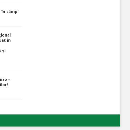
 în câmp!
ional
uat în
 și
izo –
lor!