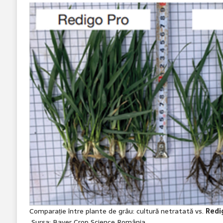
Comparație între plante de grâu: cultură netratată vs.
Redi
Sursa: Bayer Crop Science România