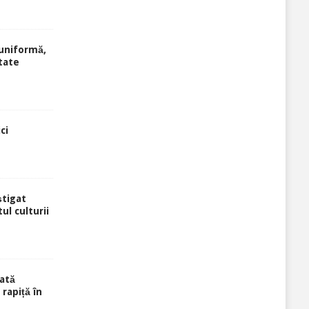
uniformă,
tate
ci
știgat
ul culturii
ată
rapiță în