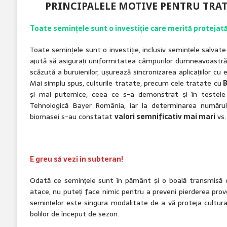
PRINCIPALELE MOTIVE PENTRU TRA
Toate semințele sunt o investiție care merită protejată
Toate semințele sunt o investiție, inclusiv semințele salvat
ajută să asigurați uniformitatea câmpurilor dumneavoastr
scăzută a buruienilor, ușurează sincronizarea aplicațiilor cu e
Mai simplu spus, culturile tratate, precum cele tratate cu
B
și mai puternice, ceea ce s-a demonstrat și în testele
Tehnologică Bayer România, iar la determinarea numărului
biomasei s-au constatat
valori semnificativ mai mari
vs.
E greu să vezi în subteran!
Odată ce semințele sunt în pământ și o boală transmisă 
atace, nu puteți face nimic pentru a preveni pierderea prov
semințelor este singura modalitate de a vă proteja cultura
bolilor de început de sezon.