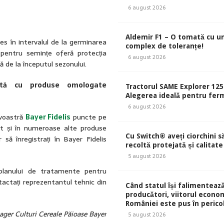
6 august 2026
Aldemir F1 – O tomată cu u
les în intervalul de la germinarea
complex de toleranțe!
e pentru semințe oferă protecția
6 august 2026
ă de la începutul sezonului.
ntă cu produse omologate
Tractorul SAME Explorer 125
Alegerea ideală pentru ferm
6 august 2026
avoastră
Bayer Fidelis
puncte pe
cât și în numeroase alte produse
Cu Switch® aveți ciorchini s
să înregistrați în Bayer Fidelis
recoltă protejată și calitate
5 august 2026
 planului de tratamente pentru
ntactați reprezentantul tehnic din
Când statul își falimentează
producători, viitorul econom
României este pus în perico
er Culturi Cereale Păioase Bayer
5 august 2026