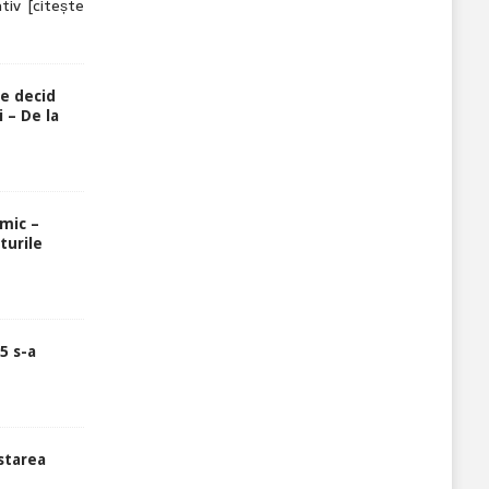
ativ
[citește
re decid
 – De la
rmic –
turile
5 s-a
starea