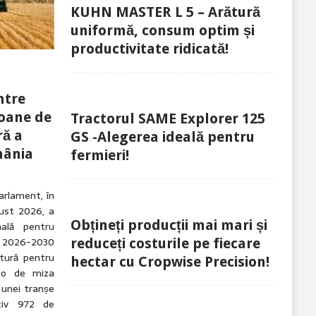
KUHN MASTER L 5 – Arătură
uniformă, consum optim și
productivitate ridicată!
ntre
ioane de
Tractorul SAME Explorer 125
ră a
GS -Alegerea ideală pentru
mânia
fermieri!
arlament, în
gust 2026, a
Obțineți producții mai mari și
nală pentru
 2026-2030
reduceți costurile pe fiecare
tură pentru
hectar cu Cropwise Precision!
olo de miza
 unei tranșe
tiv 972 de