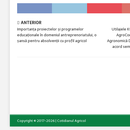
ANTERIOR
Importanța proiectelor și programelor
Utilajele 
educaționale în domeniul antreprenoriatului, o
AgroCon
șansă pentru absolvenții cu profil agricol
Agronomică Di
acord sem
Copyright © 2017-2026 | Cotidianul Agricol