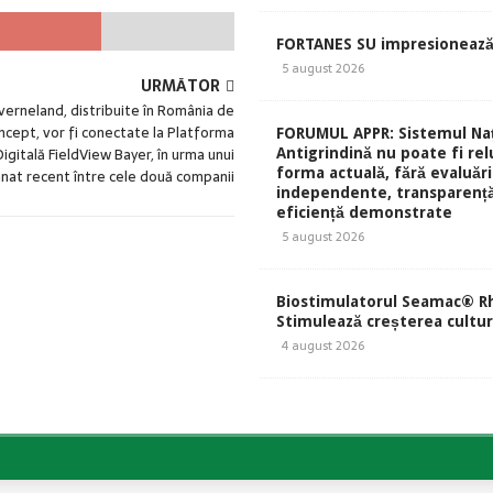
FORTANES SU impresionează
5 august 2026
URMĂTOR
Kverneland, distribuite în România de
cept, vor fi conectate la Platforma
FORUMUL APPR: Sistemul Naț
gitală FieldView Bayer, în urma unui
Antigrindină nu poate fi rel
forma actuală, fără evaluări
nat recent între cele două companii
independente, transparență
eficiență demonstrate
5 august 2026
Biostimulatorul Seamac® Rh
Stimulează creșterea culturi
4 august 2026