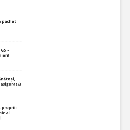
n pachet
 GS -
ieri!
ănătoși,
 asigurată!
 propriii
ic al
l