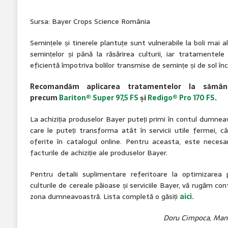
Sursa: Bayer Crops Science România
Semințele și tinerele plantuțe sunt vulnerabile la boli mai a
semințelor și până la răsărirea culturii, iar tratamentel
eficientă împotriva bolilor transmise de semințe și de sol înc
Recomandăm aplicarea tratamentelor la sămâ
precum
Bariton® Super 97,5 FS
și
Redigo® Pro 170 FS
.
La achiziția produselor Bayer puteți primi în contul dumne
care le puteți transforma atât în servicii utile fermei, 
oferite în catalogul online. Pentru aceasta, este necesar 
facturile de achiziție ale produselor Bayer.
Pentru detalii suplimentare referitoare la optimizarea
culturile de cereale păioase și serviciile Bayer, vă rugăm co
zona dumneavoastră. Lista completă o găsiți
aici.
Doru Cimpoca, Manag