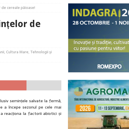
r de cereale păioase!
d soarta legumelor românești – De la birou direct în solar
ACTUALITATE
provocări majore pentru culturile horticole
ACTUALITATE
ințelor de
ovedit la recoltare!
ACTUALITATE
lturilor în timp real!
ACTUALITATE
nii
,
Cultura Mare
,
Tehnologii şi
lusiv semințele salvate la fermă,
a de a începe sezonul pe cele mai
 reacționa la factorii abiotici și