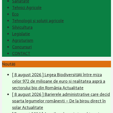
Sanatate
Tehnici Agricole
Eco
Tehnologii şi soluţii agricole
Silvicultura
Legislatie
Agroturism
Concursuri
CONTACT
Noutăți
[ 8 august 2026 ]
Legea Biodiversității între miza
celor 972 de milioane de euro și realitatea aspră a
sectorului bio din România
Actualitate
[ 8 august 2026 ]
Barierele administrative care decid
soarta legumelor românești – De la birou direct în
solar
Actualitate