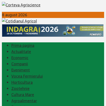
8 august 2026
Prima pagina
Actualitate
Economic
Companii
Eveniment
Vocea Fermierului
Horticultura
Zootehnie
Cultura Mare
Agroalimentar