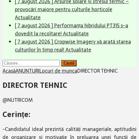
[ 7 august 2026 ]
Arsurile solare și stresul termic –
provocări majore pentru culturile horticole
Actualitate
[ 7 august 2026 ]
Performanța hibridului PT315 s-a
dovedit la recoltare!
Actualitate
[ 7 august 2026 ]
Cropwise Imagery vă arată starea
culturilor în timp real!
Actualitate
Caută
după:
Acasă
ANUNTURI
Locuri de munca
DIRECTOR TEHNIC
DIRECTOR TEHNIC
@NUTRICOM
Cerințe:
-Candidatul ideal prezintă calități manageriale, aptitudini
de organizare și motivație în preluarea unei funcții de