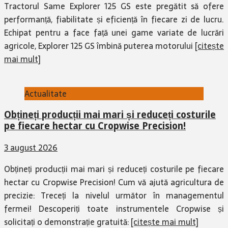
Tractorul Same Explorer 125 GS este pregătit să ofere
performanță, fiabilitate și eficiență în fiecare zi de lucru.
Echipat pentru a face față unei game variate de lucrări
agricole, Explorer 125 GS îmbină puterea motorului
[citește
mai mult]
Actualitate
Obțineți producții mai mari și reduceți costurile
pe fiecare hectar cu Cropwise Precision!
3 august 2026
Obțineți producții mai mari și reduceți costurile pe fiecare
hectar cu Cropwise Precision! Cum vă ajută agricultura de
precizie: Treceți la nivelul următor în managementul
fermei! Descoperiți toate instrumentele Cropwise și
solicitați o demonstrație gratuită:
[citește mai mult]