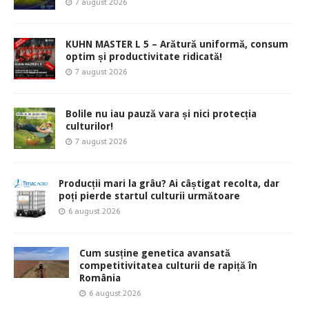
7 august 2026
KUHN MASTER L 5 – Arătură uniformă, consum
optim și productivitate ridicată!
7 august 2026
Bolile nu iau pauză vara și nici protecția
culturilor!
7 august 2026
Producții mari la grâu? Ai câștigat recolta, dar
poți pierde startul culturii următoare
6 august 2026
Cum susține genetica avansată
competitivitatea culturii de rapiță în
România
6 august 2026