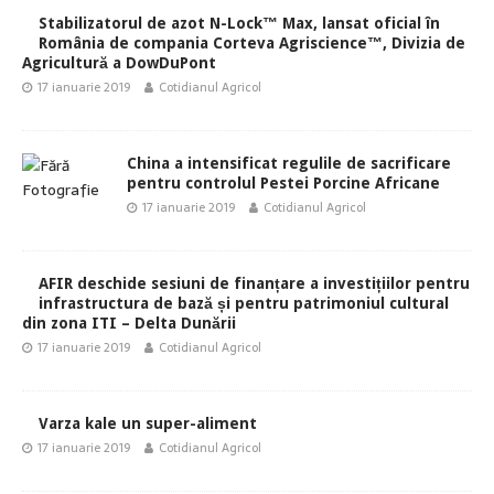
Stabilizatorul de azot N-Lock™ Max, lansat oficial în
România de compania Corteva Agriscience™, Divizia de
Agricultură a DowDuPont
17 ianuarie 2019
Cotidianul Agricol
China a intensificat regulile de sacrificare
pentru controlul Pestei Porcine Africane
17 ianuarie 2019
Cotidianul Agricol
AFIR deschide sesiuni de finanțare a investițiilor pentru
infrastructura de bază și pentru patrimoniul cultural
din zona ITI – Delta Dunării
17 ianuarie 2019
Cotidianul Agricol
Varza kale un super-aliment
17 ianuarie 2019
Cotidianul Agricol