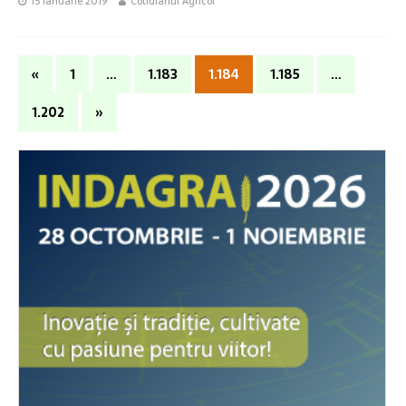
15 ianuarie 2019
Cotidianul Agricol
«
1
…
1.183
1.184
1.185
…
1.202
»