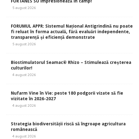
FORTANES SU impresionează în câmp!
5 august 2026
FORUMUL APPR: Sistemul Național Antigrindină nu poate
fi reluat în forma actuală, fără evaluări independente,
transparență și eficiență demonstrate
5 august 2026
Biostimulatorul Seamac® Rhizo – Stimulează creșterea
culturilor!
4 august 2026
Nufarm Vine în Vie: peste 180 podgorii vizate să fie
vizitate în 2026-2027
4 august 2026
Strategia biodiversității riscă să îngroape agricultura
românească
4 august 2026