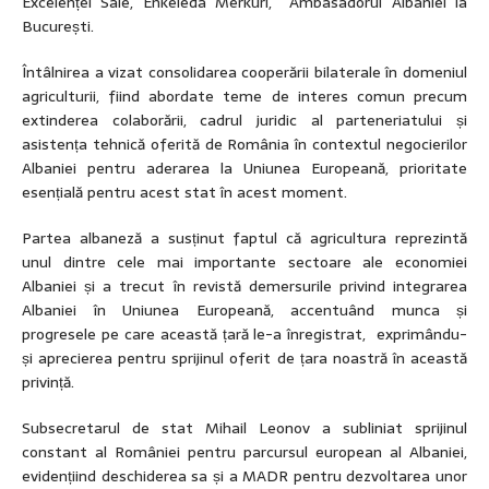
Excelenței Sale, Enkeleda Merkuri, Ambasadorul Albaniei la
București.
Întâlnirea a vizat consolidarea cooperării bilaterale în domeniul
agriculturii, fiind abordate teme de interes comun precum
extinderea colaborării, cadrul juridic al parteneriatului și
asistența tehnică oferită de România în contextul negocierilor
Albaniei pentru aderarea la Uniunea Europeană, prioritate
esențială pentru acest stat în acest moment.
Partea albaneză a susținut faptul că agricultura reprezintă
unul dintre cele mai importante sectoare ale economiei
Albaniei și a trecut în revistă demersurile privind integrarea
Albaniei în Uniunea Europeană, accentuând munca și
progresele pe care această țară le-a înregistrat, exprimându-
și aprecierea pentru sprijinul oferit de țara noastră în această
privință.
Subsecretarul de stat Mihail Leonov a subliniat sprijinul
constant al României pentru parcursul european al Albaniei,
evidențiind deschiderea sa și a MADR pentru dezvoltarea unor