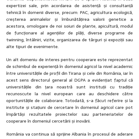
expertizei sale, prin acordarea de asistență și consultanță
tehnică în domenii diverse, precum: PAC, agricultura ecologică,
creșterea animalelor și îmbunătățirea valorii genetice a
acestora, omologare de noi soiuri de plante, apicultură, modul
de funcționare al agențiilor de plăți, diverse programe de
twinning, întâlniri, vizite, organizarea de târguri și expoziții sau
alte tipuri de evenimente.
Un alt domeniu de interes pentru cooperare este reprezentat
de schimbul de experiență în domeniul agricol la nivel academic
între universitățile de profil din Tirana și cele din România, iar în
acest sens directorul general al DGPA a evidențiat faptul că
universitățile din țara noastră sunt instituții cu tradiție
recunoscute la nivel european care au deschidere către
oportunitățile de colaborare. Totodată, s-a făcut referire și la
institute și stațiuni de cercetare în domeniul agricol care pot
împărtăși rezultatele proiectelor sau parteneriatelor de
cooperare în domeniul cercetării și inovării.
România va continua să sprijine Albania în procesul de aderare