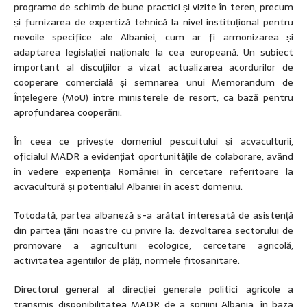
programe de schimb de bune practici și vizite în teren, precum
și furnizarea de expertiză tehnică la nivel instituțional pentru
nevoile specifice ale Albaniei, cum ar fi armonizarea și
adaptarea legislației naționale la cea europeană. Un subiect
important al discuțiilor a vizat actualizarea acordurilor de
cooperare comercială și semnarea unui Memorandum de
Înțelegere (MoU) între ministerele de resort, ca bază pentru
aprofundarea cooperării.
În ceea ce privește domeniul pescuitului și acvaculturii,
oficialul MADR a evidențiat oportunitățile de colaborare, având
în vedere experiența României în cercetare referitoare la
acvacultură și potențialul Albaniei în acest domeniu.
Totodată, partea albaneză s-a arătat interesată de asistență
din partea țării noastre cu privire la: dezvoltarea sectorului de
promovare a agriculturii ecologice, cercetare agricolă,
activitatea agențiilor de plăți, normele fitosanitare.
Directorul general al direcției generale politici agricole a
transmis disponibilitatea MADR de a sprijini Albania, în baza